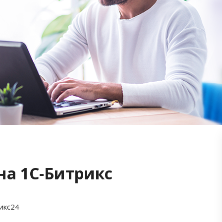
на 1С-Битрикс
икс24