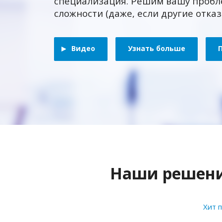
специализация. Решим вашу пробл
сложности (даже, если другие отка
Видео
Узнать больше
Наши решения
Хит 