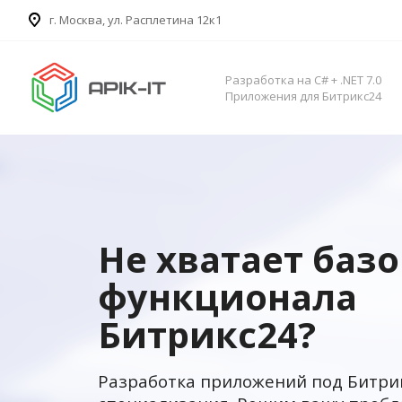
​г. Москва, ул. Расплетина 12к1
Разработка на C# + .NET 7.0
Приложения для Битрикс24
Не хватает баз
функционала
Битрикс24?
Разработка приложений под Битри