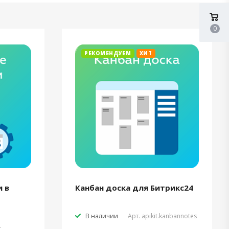
0
РЕКОМЕНДУЕМ
ХИТ
 в
Канбан доска для Битрикс24
В наличии
Арт.
apikit.kanbannotes
t