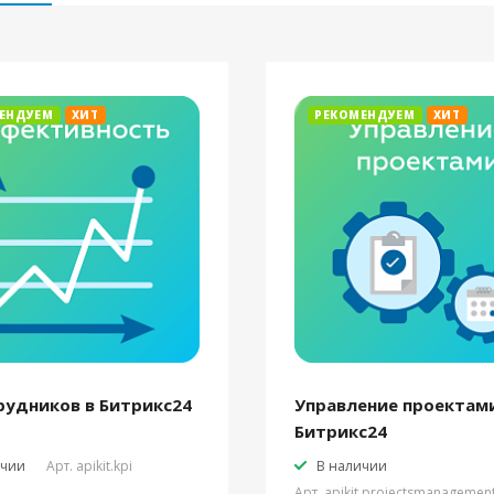
ЕНДУЕМ
ХИТ
РЕКОМЕНДУЕМ
ХИТ
рудников в Битрикс24
Управление проектами
Битрикс24
ичии
Арт.
apikit.kpi
В наличии
Арт.
apikit.projectsmanagemen