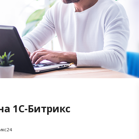
на 1С-Битрикс
икс24