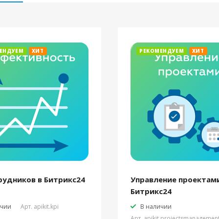
ЕНДУЕМ
ХИТ
РЕКОМЕНДУЕМ
ХИТ
рудников в Битрикс24
Управление проектами
Битрикс24
ичии
Арт.
apikit.kpi
В наличии
Арт.
apikit.projectsmanagemen