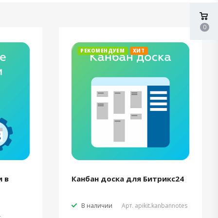
0
РЕКОМЕНДУЕМ
ХИТ
 в
Канбан доска для Битрикс24
В наличии
Арт.
apikit.kanbannotes
t