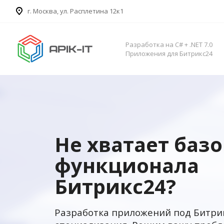
​г. Москва, ул. Расплетина 12к1
Разработка на C# + .NET 7.0
Приложения для Битрикс24
Не хватает баз
функционала
Битрикс24?
Разработка приложений под Битри