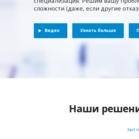
специализация. Решим вашу пробл
сложности (даже, если другие отка
Видео
Узнать больше
Наши решения
Хит 