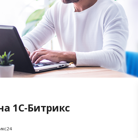
на 1С-Битрикс
икс24