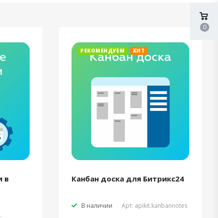
0
РЕКОМЕНДУЕМ
ХИТ
 в
Канбан доска для Битрикс24
В наличии
Арт.
apikit.kanbannotes
t