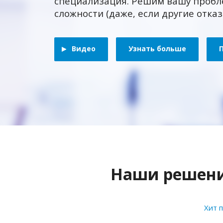
специализация. Решим вашу пробл
сложности (даже, если другие отка
Видео
Узнать больше
Наши решения
Хит 