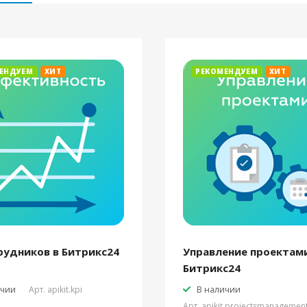
ЕНДУЕМ
ХИТ
РЕКОМЕНДУЕМ
ХИТ
рудников в Битрикс24
Управление проектами
Битрикс24
ичии
Арт.
apikit.kpi
В наличии
Арт.
apikit.projectsmanagemen