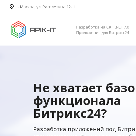
​г. Москва, ул. Расплетина 12к1
Разработка на C# + .NET 7.0
Приложения для Битрикс24
Не хватает баз
функционала
Битрикс24?
Разработка приложений под Битри