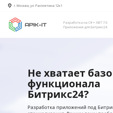
​г. Москва, ул. Расплетина 12к1
Разработка на C# + .NET 7.0
Приложения для Битрикс24
Не хватает баз
функционала
Битрикс24?
Разработка приложений под Битри