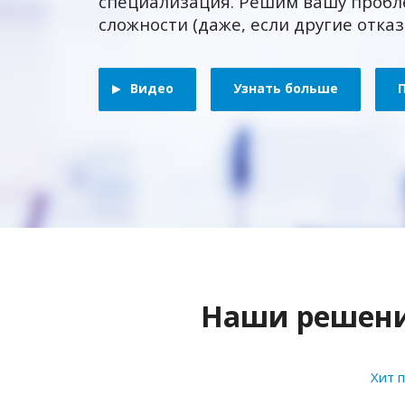
специализация. Решим вашу пробл
сложности (даже, если другие отка
Видео
Узнать больше
Наши решения
Хит 