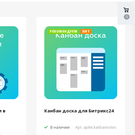
0
РЕКОМЕНДУЕМ
ХИТ
 в
Канбан доска для Битрикс24
В наличии
Арт.
apikit.kanbannotes
t