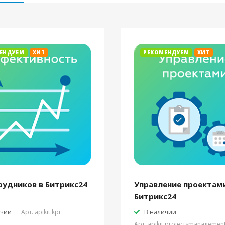
ЕНДУЕМ
ХИТ
РЕКОМЕНДУЕМ
ХИТ
рудников в Битрикс24
Управление проектами
Битрикс24
ичии
Арт.
apikit.kpi
В наличии
Арт.
apikit.projectsmanagemen