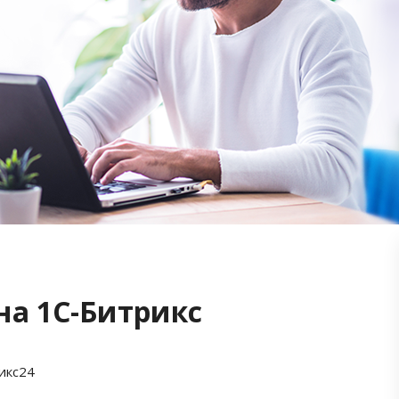
на 1С-Битрикс
икс24