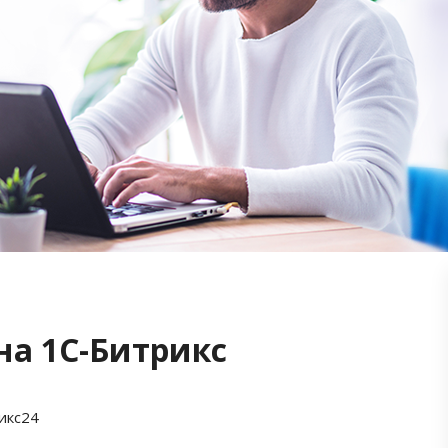
на 1С-Битрикс
икс24