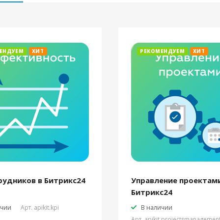
ЕНДУЕМ
ХИТ
РЕКОМЕНДУЕМ
ХИТ
рудников в Битрикс24
Управление проектами
Битрикс24
ичии
Арт.
apikit.kpi
В наличии
Арт.
apikit.projectsmanagemen