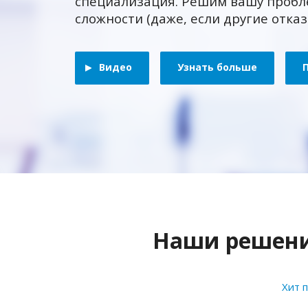
специализация. Решим вашу пробл
сложности (даже, если другие отка
Видео
Узнать больше
Наши решения
Хит 