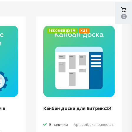
0
РЕКОМЕНДУЕМ
ХИТ
 в
Канбан доска для Битрикс24
В наличии
Арт.
apikit.kanbannotes
t