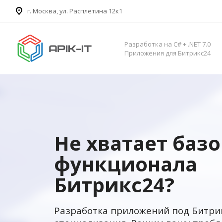
​г. Москва, ул. Расплетина 12к1
Разработка на C# + .NET 7.0
Приложения для Битрикс24
Не хватает баз
функционала
Битрикс24?
Разработка приложений под Битри