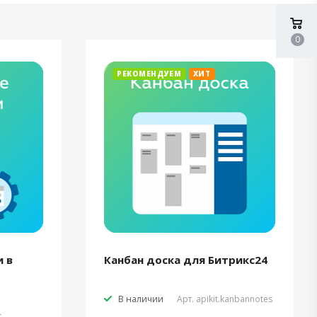
0
РЕКОМЕНДУЕМ
ХИТ
 в
Канбан доска для Битрикс24
В наличии
Арт.
apikit.kanbannotes
t