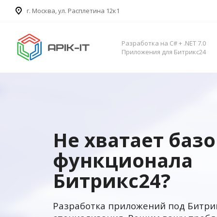
​г. Москва, ул. Расплетина 12к1
Разработка на C# + .NET 7.0
Приложения для Битрикс24
Не хватает баз
функционала
Битрикс24?
Разработка приложений под Битри