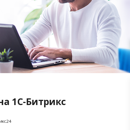
на 1С-Битрикс
икс24