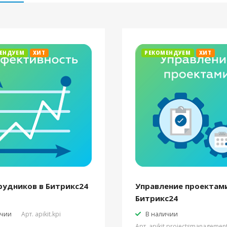
ЕНДУЕМ
ХИТ
РЕКОМЕНДУЕМ
ХИТ
рудников в Битрикс24
Управление проектами
Битрикс24
ичии
Арт.
apikit.kpi
В наличии
Арт.
apikit.projectsmanagemen