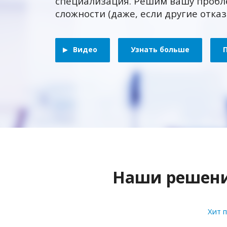
специализация. Решим вашу пробл
сложности (даже, если другие отка
Видео
Узнать больше
Наши решения
Хит 