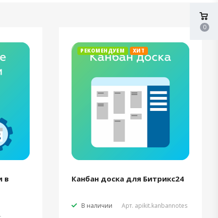
0
РЕКОМЕНДУЕМ
ХИТ
 в
Канбан доска для Битрикс24
В наличии
Арт.
apikit.kanbannotes
t