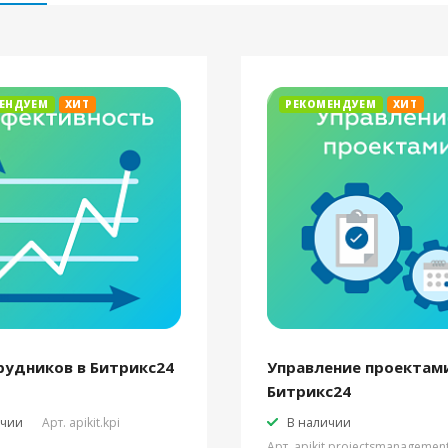
ЕНДУЕМ
ХИТ
РЕКОМЕНДУЕМ
ХИТ
рудников в Битрикс24
Управление проектами
Битрикс24
ичии
Арт.
apikit.kpi
В наличии
Арт.
apikit.projectsmanagemen