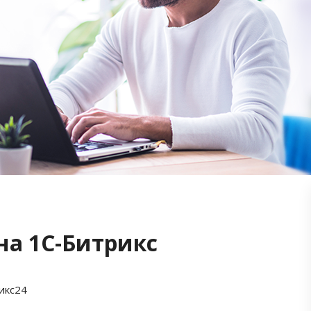
на 1С-Битрикс
икс24