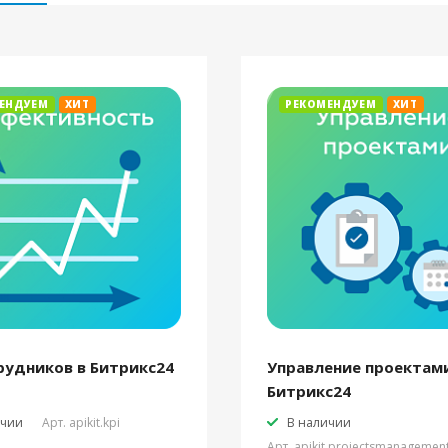
ЕНДУЕМ
ХИТ
РЕКОМЕНДУЕМ
ХИТ
рудников в Битрикс24
Управление проектами
Битрикс24
ичии
Арт.
apikit.kpi
В наличии
Арт.
apikit.projectsmanagemen