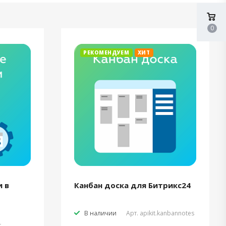
0
РЕКОМЕНДУЕМ
ХИТ
 в
Канбан доска для Битрикс24
В наличии
Арт.
apikit.kanbannotes
t