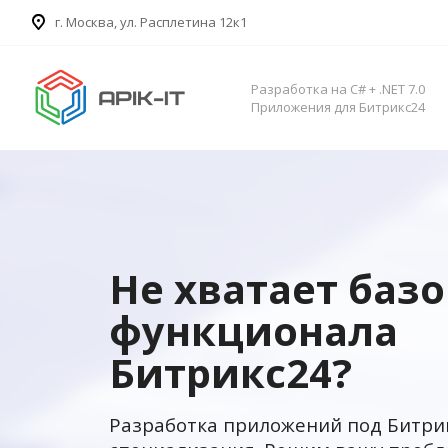
​г. Москва, ул. Расплетина 12к1
Разработка на C# + .NET 7.0
Приложения для Битрикс24
Не хватает баз
функционала
Битрикс24?
Разработка приложений под Битри