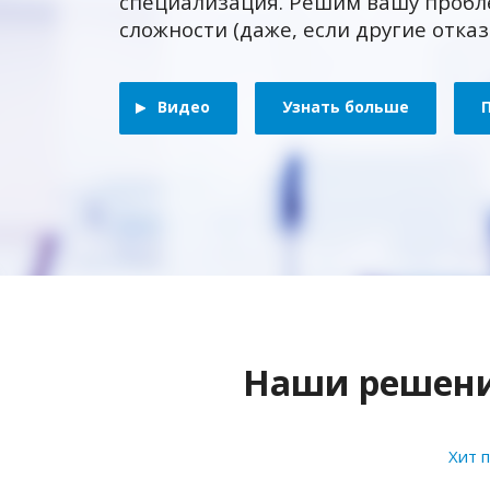
специализация. Решим вашу пробл
сложности (даже, если другие отка
Видео
Узнать больше
Наши решения
Хит 