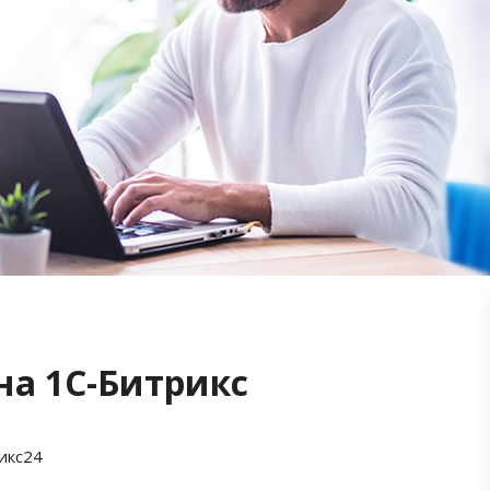
на 1С-Битрикс
икс24