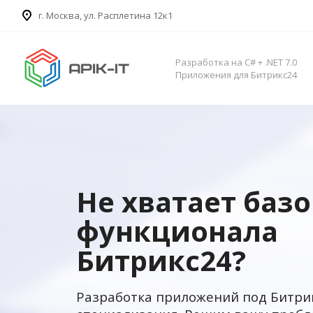
​г. Москва, ул. Расплетина 12к1
Разработка на C# + .NET 7.0
Приложения для Битрикс24
Не хватает баз
функционала
Битрикс24?
Разработка приложений под Битри