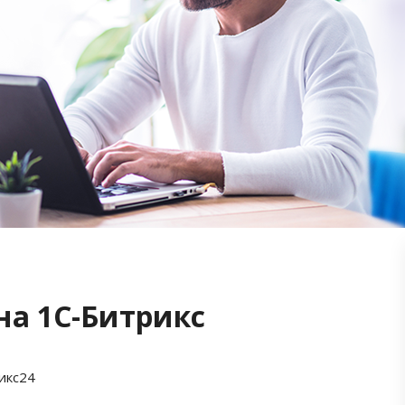
на 1С-Битрикс
икс24