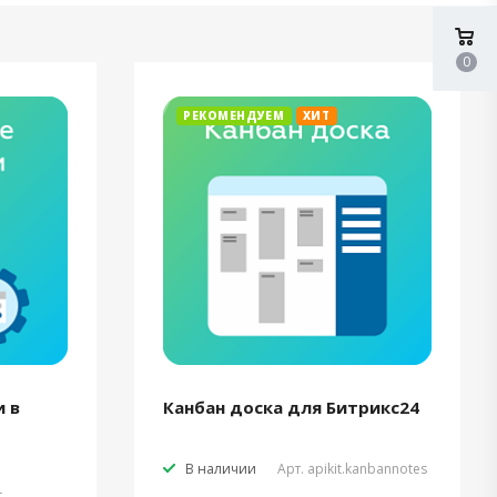
0
РЕКОМЕНДУЕМ
ХИТ
 в
Канбан доска для Битрикс24
В наличии
Арт.
apikit.kanbannotes
t