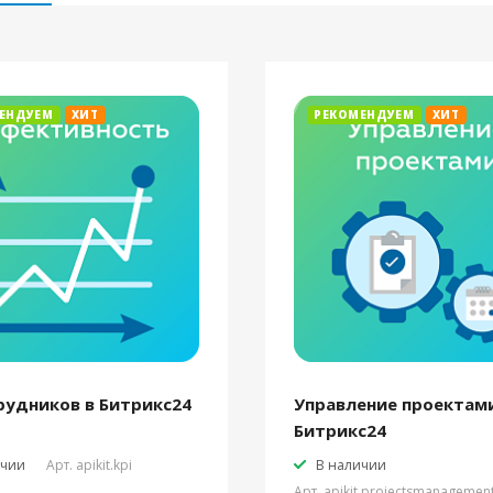
ЕНДУЕМ
ХИТ
РЕКОМЕНДУЕМ
ХИТ
рудников в Битрикс24
Управление проектами
Битрикс24
ичии
Арт.
apikit.kpi
В наличии
Арт.
apikit.projectsmanagemen