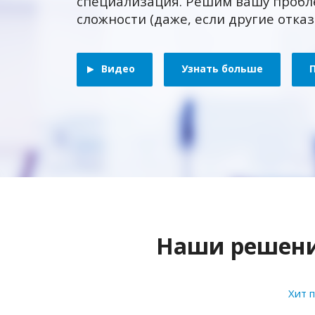
специализация. Решим вашу пробл
сложности (даже, если другие отка
Видео
Узнать больше
Наши решения
Хит 