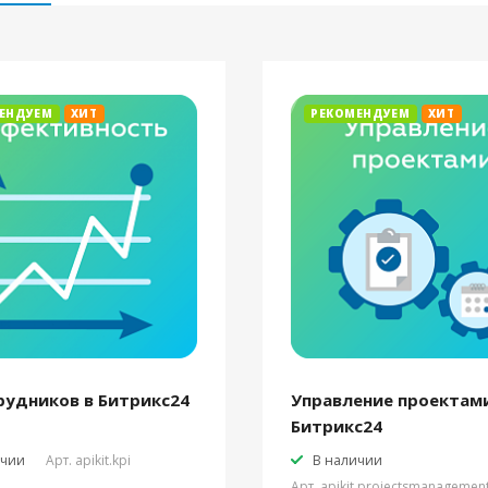
ЕНДУЕМ
ХИТ
РЕКОМЕНДУЕМ
ХИТ
рудников в Битрикс24
Управление проектами
Битрикс24
ичии
Арт.
apikit.kpi
В наличии
Арт.
apikit.projectsmanagemen