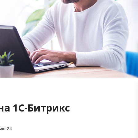
на 1С-Битрикс
икс24