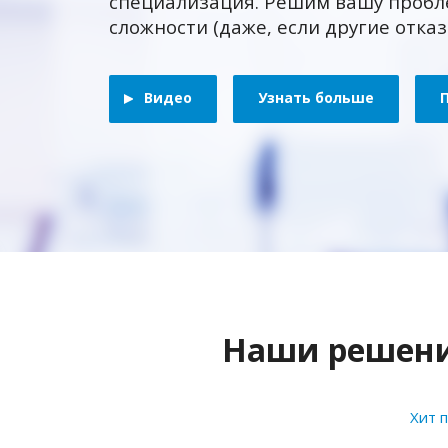
специализация. Решим вашу пробл
сложности (даже, если другие отка
Видео
Узнать больше
Наши решения
Хит 