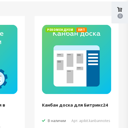
0
РЕКОМЕНДУЕМ
ХИТ
 в
Канбан доска для Битрикс24
В наличии
Арт.
apikit.kanbannotes
t