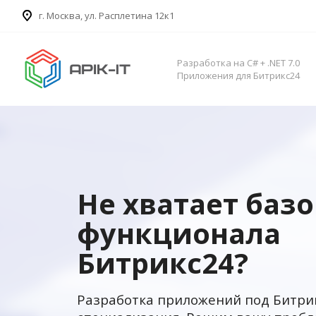
​г. Москва, ул. Расплетина 12к1
Разработка на C# + .NET 7.0
Приложения для Битрикс24
Не хватает баз
функционала
Битрикс24?
Разработка приложений под Битри