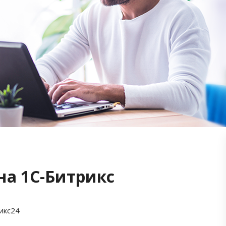
на 1С-Битрикс
икс24