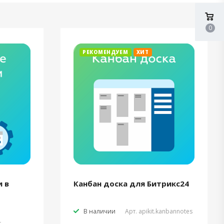
0
РЕКОМЕНДУЕМ
ХИТ
 в
Канбан доска для Битрикс24
В наличии
Арт.
apikit.kanbannotes
t