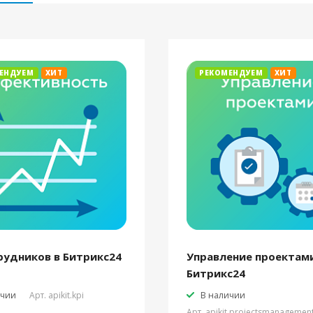
ЕНДУЕМ
ХИТ
РЕКОМЕНДУЕМ
ХИТ
рудников в Битрикс24
Управление проектами
Битрикс24
ичии
Арт.
apikit.kpi
В наличии
Арт.
apikit.projectsmanagemen