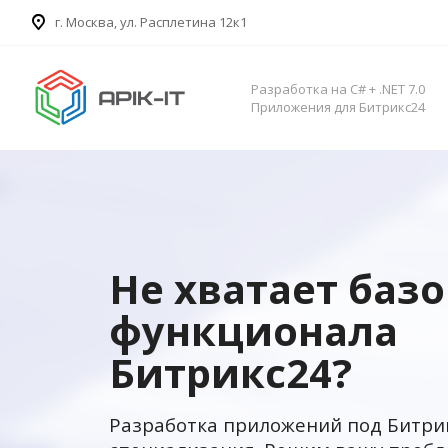
​г. Москва, ул. Расплетина 12к1
Разработка на C# + .NET 7.0
Приложения для Битрикс24
Не хватает баз
функционала
Битрикс24?
Разработка приложений под Битри