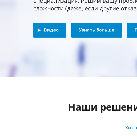
специализация. Решим вашу пробл
сложности (даже, если другие отка
Видео
Узнать больше
Наши решения
Хит 