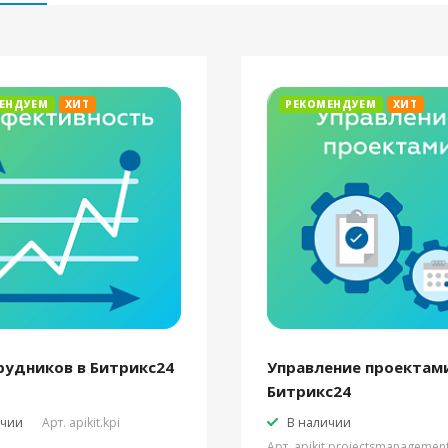
ЕНДУЕМ
ХИТ
РЕКОМЕНДУЕМ
ХИТ
рудников в Битрикс24
Управление проектами
Битрикс24
ичии
Арт.
apikit.kpi
В наличии
Арт.
apikit.projectsmanagemen