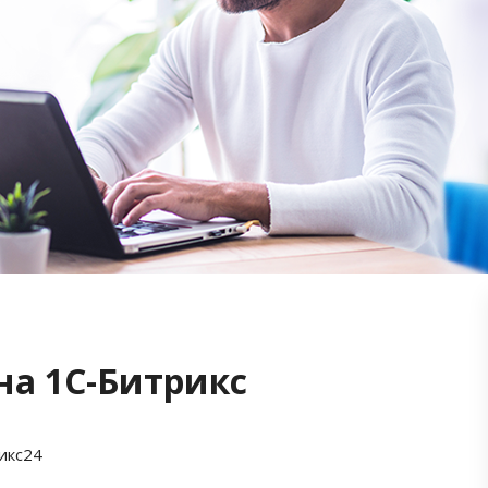
на 1С-Битрикс
икс24