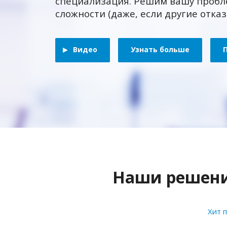
специализация. Решим вашу пробл
сложности (даже, если другие отка
Видео
Узнать больше
Наши решения
Хит 