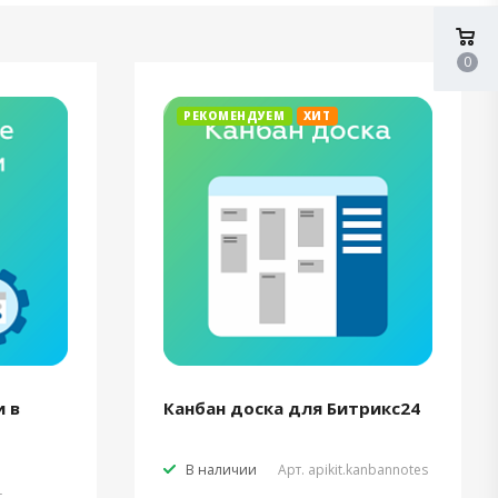
0
РЕКОМЕНДУЕМ
ХИТ
 в
Канбан доска для Битрикс24
В наличии
Арт.
apikit.kanbannotes
t