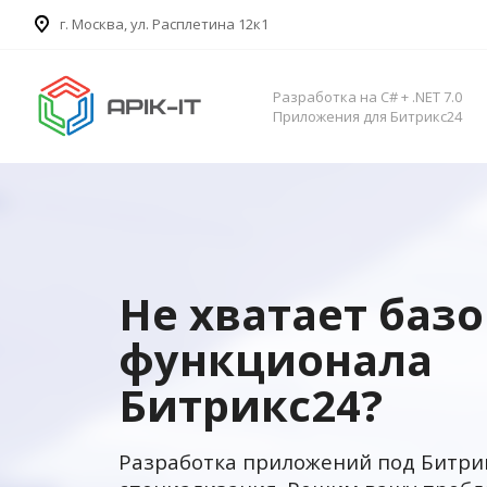
​г. Москва, ул. Расплетина 12к1
Разработка на C# + .NET 7.0
Приложения для Битрикс24
Не хватает баз
функционала
Битрикс24?
Разработка приложений под Битри