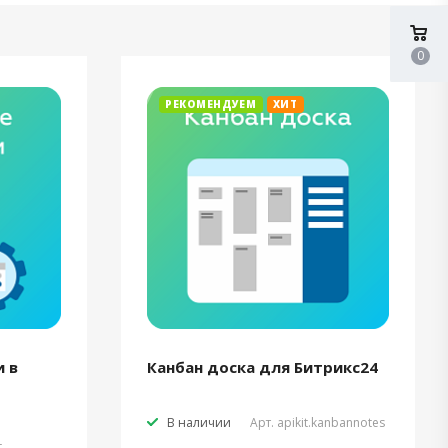
0
РЕКОМЕНДУЕМ
ХИТ
 в
Канбан доска для Битрикс24
В наличии
Арт.
apikit.kanbannotes
t