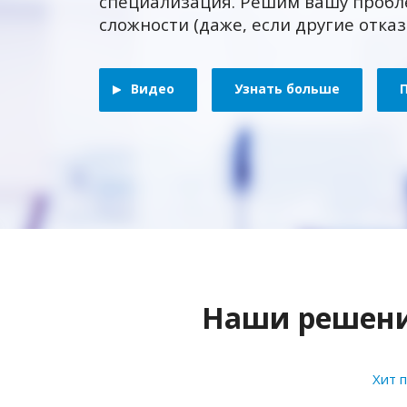
специализация. Решим вашу пробл
сложности (даже, если другие отка
Видео
Узнать больше
Наши решения
Хит 