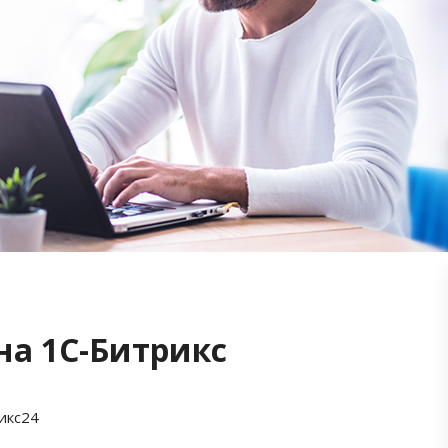
на 1С-Битрикс
икс24