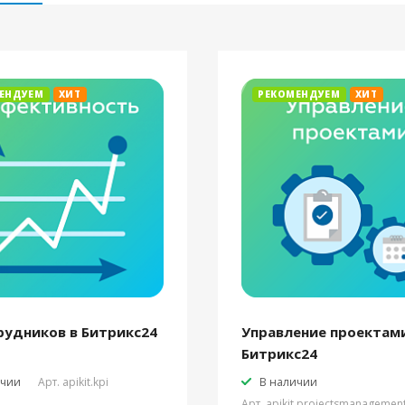
ЕНДУЕМ
ХИТ
РЕКОМЕНДУЕМ
ХИТ
рудников в Битрикс24
Управление проектами
Битрикс24
ичии
Арт.
apikit.kpi
В наличии
Арт.
apikit.projectsmanagemen