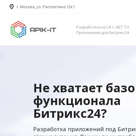
​г. Москва, ул. Расплетина 12к1
Разработка на C# + .NET 7.0
Приложения для Битрикс24
Не хватает баз
функционала
Битрикс24?
Разработка приложений под Битри