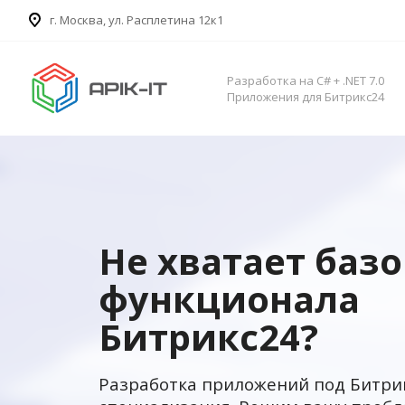
​г. Москва, ул. Расплетина 12к1
Разработка на C# + .NET 7.0
Приложения для Битрикс24
Не хватает баз
функционала
Битрикс24?
Разработка приложений под Битри