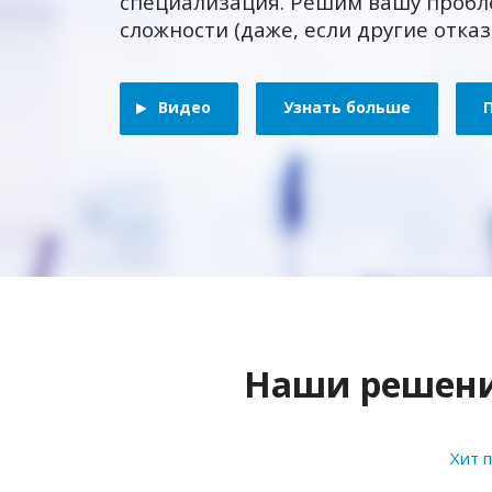
специализация. Решим вашу пробл
сложности (даже, если другие отка
Видео
Узнать больше
Наши решения
Хит 