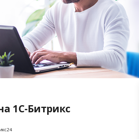
на 1С-Битрикс
икс24