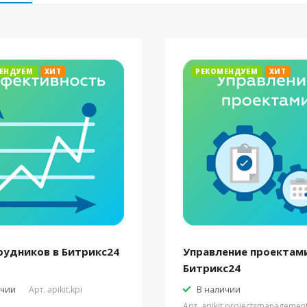
ЕНДУЕМ
ХИТ
РЕКОМЕНДУЕМ
ХИТ
рудников в Битрикс24
Управление проектами
Битрикс24
ичии
Арт.
apikit.kpi
В наличии
Арт.
apikit.projectsmanagemen