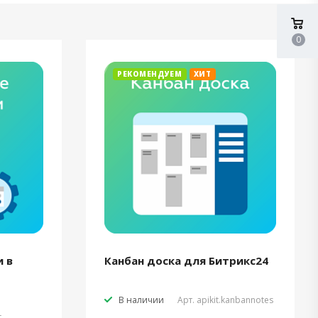
0
РЕКОМЕНДУЕМ
ХИТ
 в
Канбан доска для Битрикс24
В наличии
Арт.
apikit.kanbannotes
t