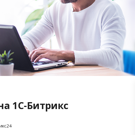
на 1С-Битрикс
икс24