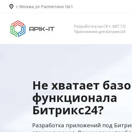
​г. Москва, ул. Расплетина 12к1
Разработка на C# + .NET 7.0
Приложения для Битрикс24
Не хватает баз
функционала
Битрикс24?
Разработка приложений под Битри