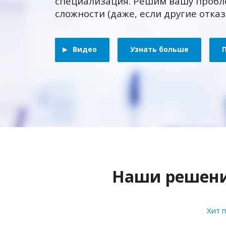
специализация. Решим вашу пробл
сложности (даже, если другие отка
Видео
Узнать больше
Наши решения
Хит 