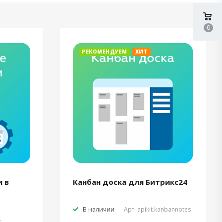
0
РЕКОМЕНДУЕМ
ХИТ
 в
Канбан доска для Битрикс24
В наличии
Арт.
apikit.kanbannotes
t