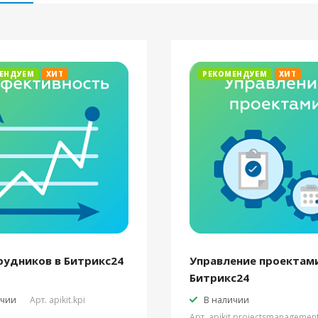
ЕНДУЕМ
ХИТ
РЕКОМЕНДУЕМ
ХИТ
рудников в Битрикс24
Управление проектами
Битрикс24
ичии
Арт.
apikit.kpi
В наличии
Арт.
apikit.projectsmanagemen