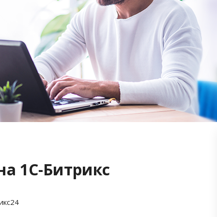
на 1С-Битрикс
икс24