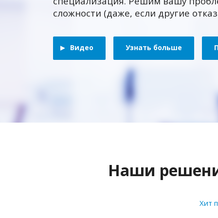
специализация. Решим вашу пробл
сложности (даже, если другие отка
Видео
Узнать больше
Наши решения
Хит 