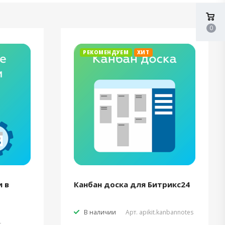
0
РЕКОМЕНДУЕМ
ХИТ
 в
Канбан доска для Битрикс24
В наличии
Арт.
apikit.kanbannotes
t