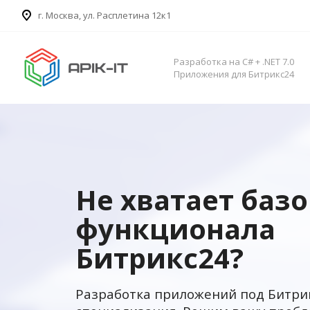
​г. Москва, ул. Расплетина 12к1
Разработка на C# + .NET 7.0
Приложения для Битрикс24
Не хватает баз
функционала
Битрикс24?
Разработка приложений под Битри