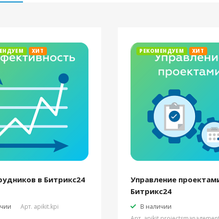
ЕНДУЕМ
ХИТ
РЕКОМЕНДУЕМ
ХИТ
рудников в Битрикс24
Управление проектами
Битрикс24
ичии
Арт.
apikit.kpi
В наличии
Арт.
apikit.projectsmanagemen