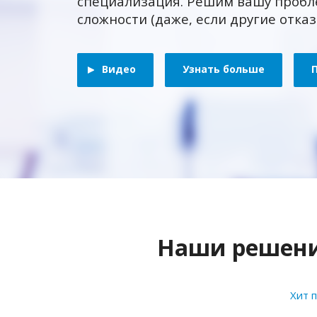
специализация. Решим вашу пробл
сложности (даже, если другие отка
Видео
Узнать больше
Наши решения
Хит 