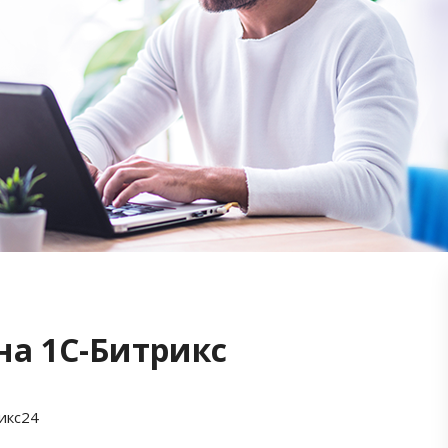
на 1С-Битрикс
икс24