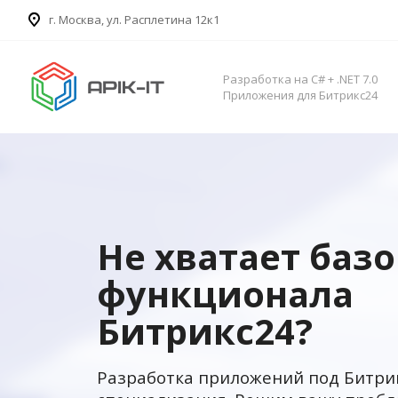
​г. Москва, ул. Расплетина 12к1
Разработка на C# + .NET 7.0
Приложения для Битрикс24
Не хватает баз
функционала
Битрикс24?
Разработка приложений под Битри