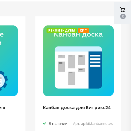
0
РЕКОМЕНДУЕМ
ХИТ
 в
Канбан доска для Битрикс24
В наличии
Арт.
apikit.kanbannotes
t