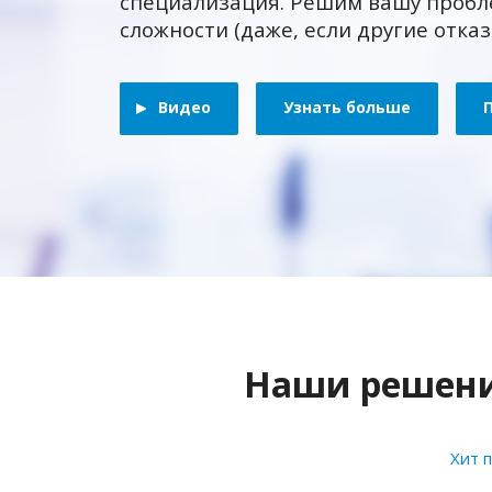
специализация. Решим вашу пробл
сложности (даже, если другие отка
Видео
Узнать больше
Наши решения
Хит 