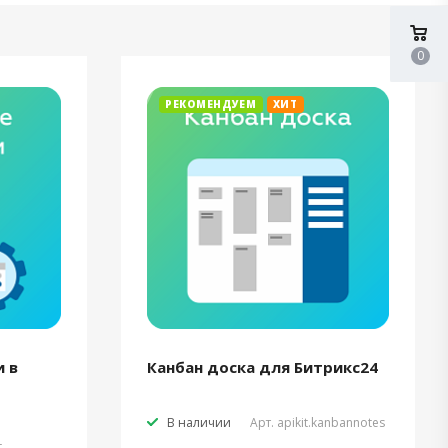
0
РЕКОМЕНДУЕМ
ХИТ
 в
Канбан доска для Битрикс24
В наличии
Арт.
apikit.kanbannotes
t