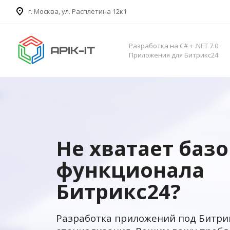
​г. Москва, ул. Расплетина 12к1
Разработка на C# + .NET 7.0
Приложения для Битрикс24
Не хватает баз
функционала
Битрикс24?
Разработка приложений под Битри