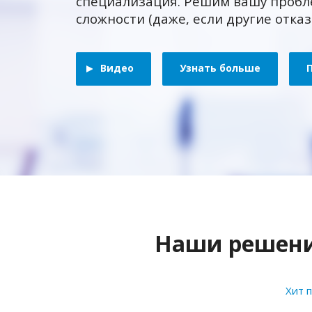
специализация. Решим вашу пробл
сложности (даже, если другие отка
Видео
Узнать больше
Наши решения
Хит 