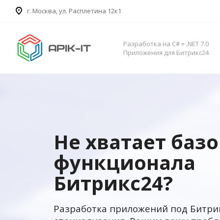
​г. Москва, ул. Расплетина 12к1
Разработка на C# + .NET 7.0
Приложения для Битрикс24
Не хватает баз
функционала
Битрикс24?
Разработка приложений под Битри