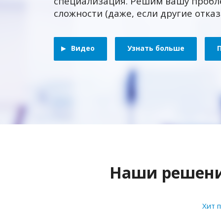
специализация. Решим вашу пробл
сложности (даже, если другие отка
Видео
Узнать больше
Наши решения
Хит 