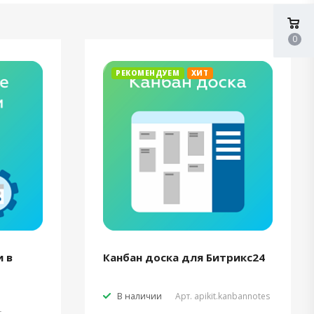
0
РЕКОМЕНДУЕМ
ХИТ
 в
Канбан доска для Битрикс24
В наличии
Арт.
apikit.kanbannotes
t