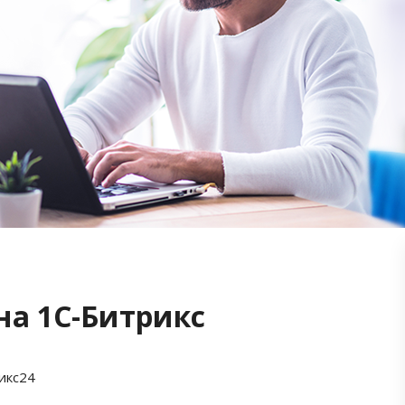
на 1С-Битрикс
икс24