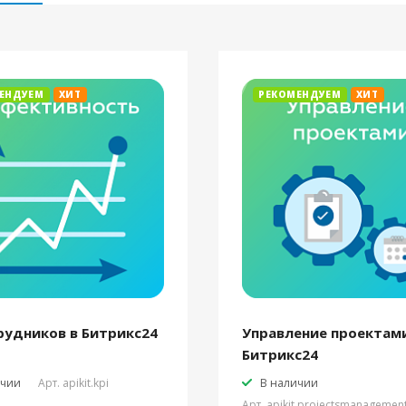
ЕНДУЕМ
ХИТ
РЕКОМЕНДУЕМ
ХИТ
рудников в Битрикс24
Управление проектами
Битрикс24
ичии
Арт.
apikit.kpi
В наличии
Арт.
apikit.projectsmanagemen