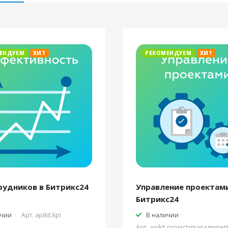
ЕНДУЕМ
ХИТ
РЕКОМЕНДУЕМ
ХИТ
рудников в Битрикс24
Управление проектами
Битрикс24
ичии
Арт.
apikit.kpi
В наличии
Арт.
apikit.projectsmanagemen