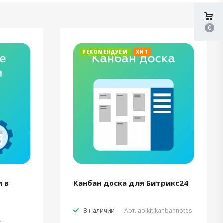
0
РЕКОМЕНДУЕМ
ХИТ
 в
Канбан доска для Битрикс24
В наличии
Арт.
apikit.kanbannotes
t