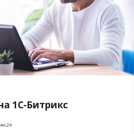
на 1С-Битрикс
икс24