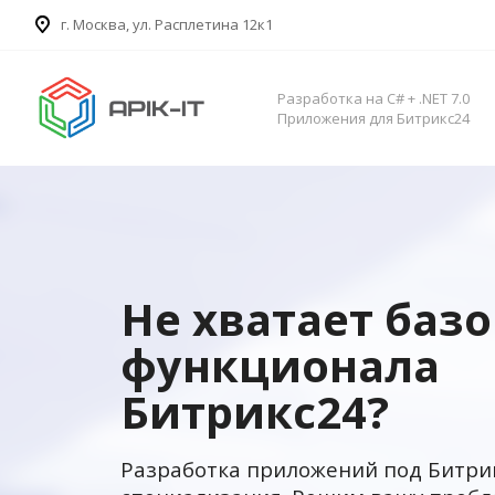
​г. Москва, ул. Расплетина 12к1
Разработка на C# + .NET 7.0
Приложения для Битрикс24
Не хватает баз
функционала
Битрикс24?
Разработка приложений под Битри