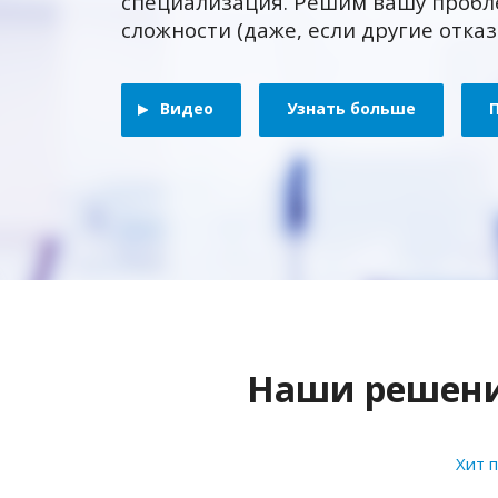
специализация. Решим вашу пробл
сложности (даже, если другие отка
Видео
Узнать больше
Наши решения
Хит 