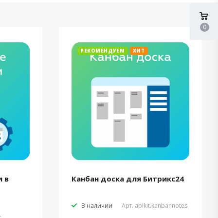
0
РЕКОМЕНДУЕМ
ХИТ
 в
Канбан доска для Битрикс24
В наличии
Арт.
apikit.kanbannotes
t