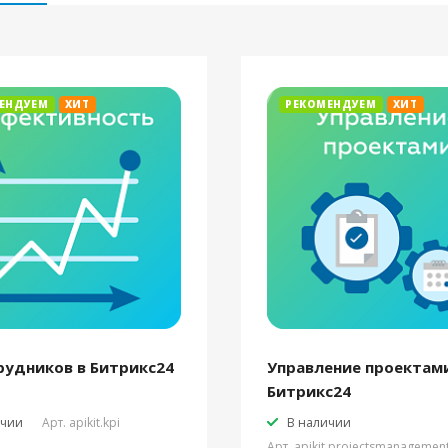
ЕНДУЕМ
ХИТ
РЕКОМЕНДУЕМ
ХИТ
рудников в Битрикс24
Управление проектами
Битрикс24
ичии
Арт.
apikit.kpi
В наличии
Арт.
apikit.projectsmanagemen