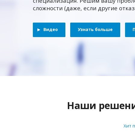
специализация. Решим вашу пробл
сложности (даже, если другие отка
Видео
Узнать больше
Наши решения
Хит 