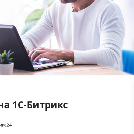
на 1С-Битрикс
икс24