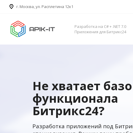
​г. Москва, ул. Расплетина 12к1
Разработка на C# + .NET 7.0
Приложения для Битрикс24
Не хватает баз
функционала
Битрикс24?
Разработка приложений под Битри