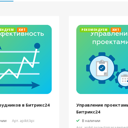
ЕНДУЕМ
ХИТ
РЕКОМЕНДУЕМ
ХИТ
рудников в Битрикс24
Управление проектами
Битрикс24
ичии
Арт.
apikit.kpi
В наличии
Арт.
apikit.projectsmanagemen