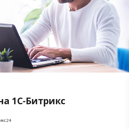
на 1С-Битрикс
икс24