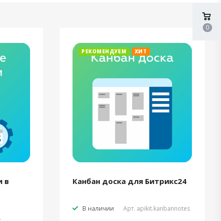
0
РЕКОМЕНДУЕМ
ХИТ
 в
Канбан доска для Битрикс24
В наличии
Арт.
apikit.kanbannotes
t