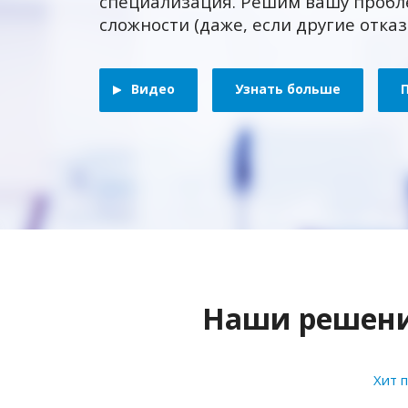
специализация. Решим вашу пробл
сложности (даже, если другие отка
Видео
Узнать больше
Наши решения
Хит 