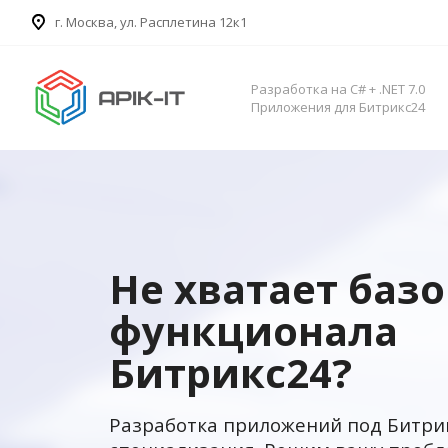
​г. Москва, ул. Расплетина 12к1
Разработка на C# + .NET 7.0
Приложения для Битрикс24
Не хватает баз
функционала
Битрикс24?
Разработка приложений под Битри