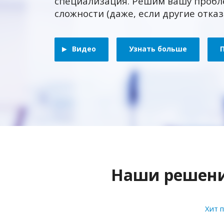
специализация. Решим вашу пробл
сложности (даже, если другие отка
Видео
Узнать больше
Наши решения
Хит 