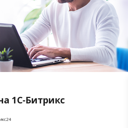
на 1С-Битрикс
икс24