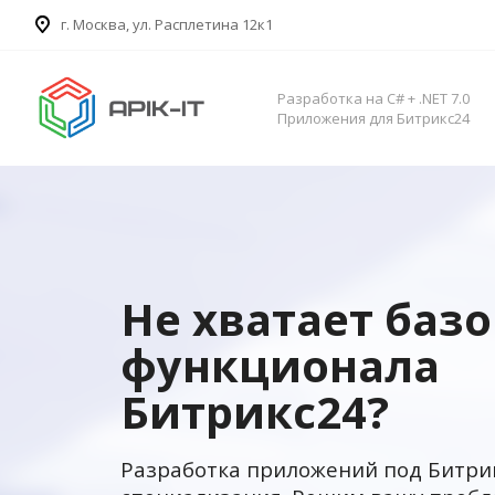
​г. Москва, ул. Расплетина 12к1
Разработка на C# + .NET 7.0
Приложения для Битрикс24
Не хватает баз
функционала
Битрикс24?
Разработка приложений под Битри