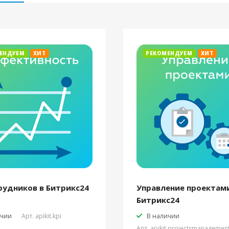
ЕНДУЕМ
ХИТ
РЕКОМЕНДУЕМ
ХИТ
рудников в Битрикс24
Управление проектами
Битрикс24
ичии
Арт.
apikit.kpi
В наличии
Арт.
apikit.projectsmanagemen