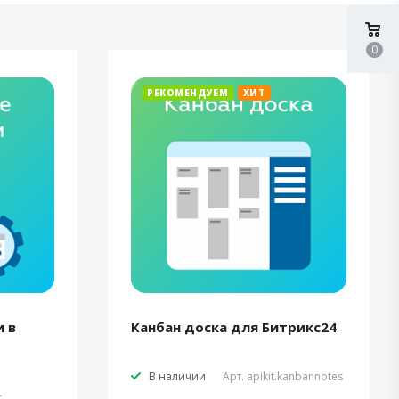
0
РЕКОМЕНДУЕМ
ХИТ
 в
Канбан доска для Битрикс24
В наличии
Арт.
apikit.kanbannotes
t