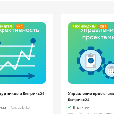
ЕНДУЕМ
ХИТ
РЕКОМЕНДУЕМ
ХИТ
рудников в Битрикс24
Управление проектами
Битрикс24
ичии
Арт.
apikit.kpi
В наличии
Арт.
apikit.projectsmanagemen