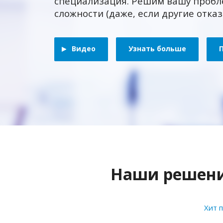
специализация. Решим вашу пробл
сложности (даже, если другие отка
Видео
Узнать больше
Наши решения
Хит 