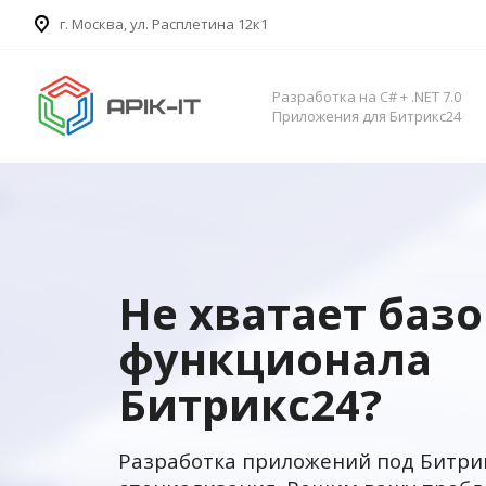
​г. Москва, ул. Расплетина 12к1
Разработка на C# + .NET 7.0
Приложения для Битрикс24
Не хватает баз
функционала
Битрикс24?
Разработка приложений под Битри