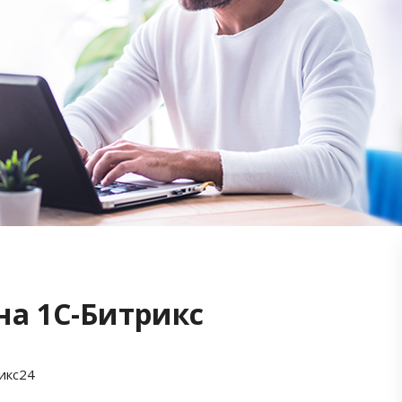
на 1С-Битрикс
икс24