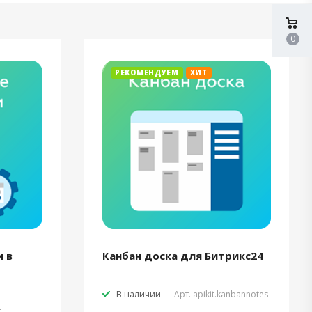
0
РЕКОМЕНДУЕМ
ХИТ
 в
Канбан доска для Битрикс24
В наличии
Арт.
apikit.kanbannotes
t