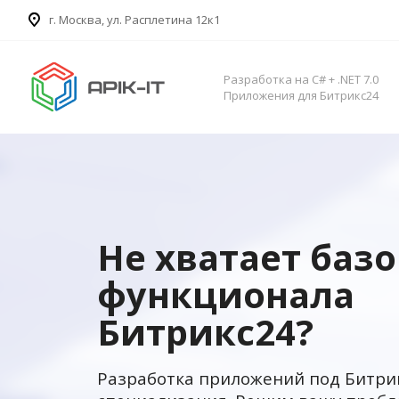
​г. Москва, ул. Расплетина 12к1
Разработка на C# + .NET 7.0
Приложения для Битрикс24
Не хватает баз
функционала
Битрикс24?
Разработка приложений под Битри