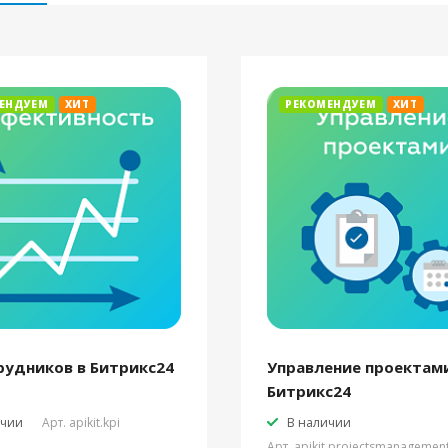
ЕНДУЕМ
ХИТ
РЕКОМЕНДУЕМ
ХИТ
рудников в Битрикс24
Управление проектами
Битрикс24
ичии
Арт.
apikit.kpi
В наличии
Арт.
apikit.projectsmanagemen