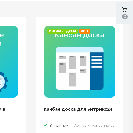
0
РЕКОМЕНДУЕМ
ХИТ
 в
Канбан доска для Битрикс24
В наличии
Арт.
apikit.kanbannotes
t