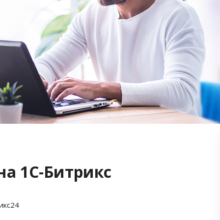
на 1С-Битрикс
икс24