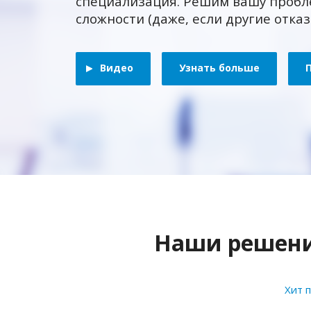
специализация. Решим вашу пробл
сложности (даже, если другие отка
Видео
Узнать больше
Наши решения
Хит 