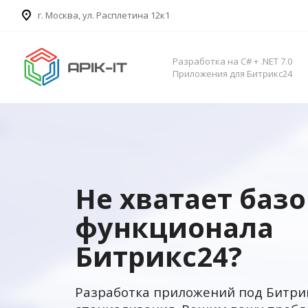
​г. Москва, ул. Расплетина 12к1
Разработка на C# + .NET 7.0
Приложения для Битрикс24
Не хватает баз
функционала
Битрикс24?
Разработка приложений под Битри