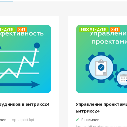
ЕНДУЕМ
ХИТ
РЕКОМЕНДУЕМ
ХИТ
рудников в Битрикс24
Управление проектами
Битрикс24
ичии
Арт.
apikit.kpi
В наличии
Арт.
apikit.projectsmanagemen