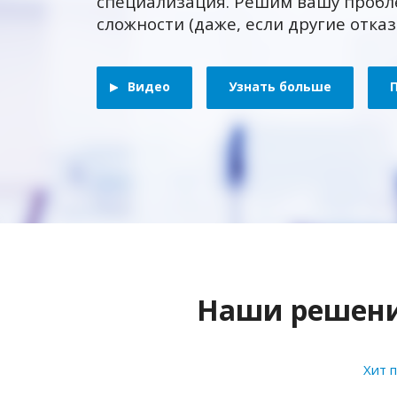
специализация. Решим вашу пробл
сложности (даже, если другие отка
Видео
Узнать больше
Наши решения
Хит 