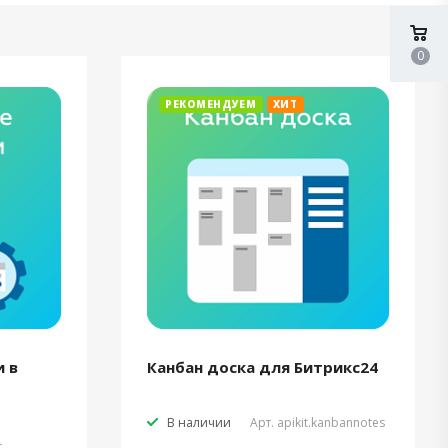
0
РЕКОМЕНДУЕМ
ХИТ
 в
Канбан доска для Битрикс24
В наличии
Арт.
apikit.kanbannotes
t