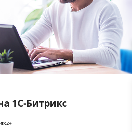
на 1С-Битрикс
икс24