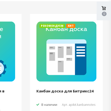
0
РЕКОМЕНДУЕМ
ХИТ
 в
Канбан доска для Битрикс24
В наличии
Арт.
apikit.kanbannotes
t