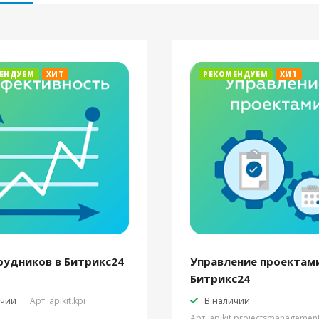
ЕНДУЕМ
ХИТ
РЕКОМЕНДУЕМ
ХИТ
рудников в Битрикс24
Управление проектами
Битрикс24
ичии
Арт.
apikit.kpi
В наличии
Арт.
apikit.projectsmanagemen