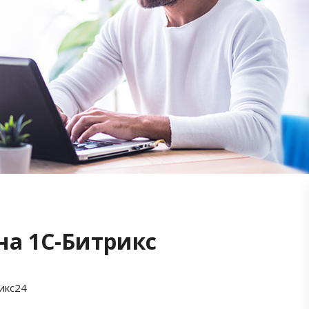
на 1С-Битрикс
икс24