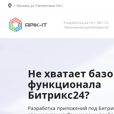
​г. Москва, ул. Расплетина 12к1
Разработка на C# + .NET 7.0
Приложения для Битрикс24
Не хватает баз
функционала
Битрикс24?
Разработка приложений под Битри