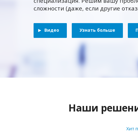
специализация. Решим вашу пробл
сложности (даже, если другие отка
Видео
Узнать больше
Наши решения
Хит 