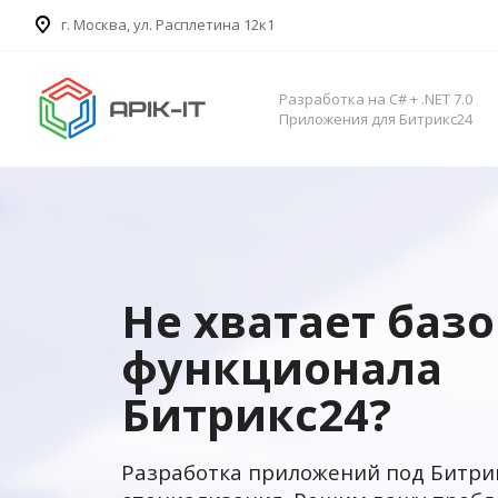
​г. Москва, ул. Расплетина 12к1
Разработка на C# + .NET 7.0
Приложения для Битрикс24
Не хватает баз
функционала
Битрикс24?
Разработка приложений под Битри