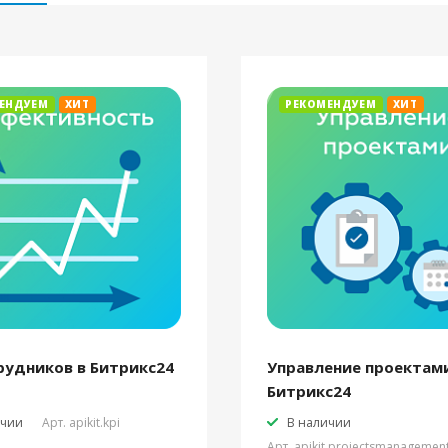
ЕНДУЕМ
ХИТ
РЕКОМЕНДУЕМ
ХИТ
рудников в Битрикс24
Управление проектами
Битрикс24
ичии
Арт.
apikit.kpi
В наличии
Арт.
apikit.projectsmanagemen