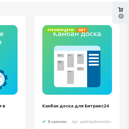
0
РЕКОМЕНДУЕМ
ХИТ
 в
Канбан доска для Битрикс24
В наличии
Арт.
apikit.kanbannotes
t