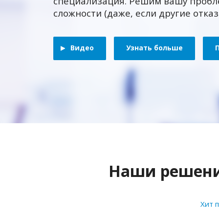
специализация. Решим вашу пробл
сложности (даже, если другие отка
Видео
Узнать больше
Наши решения
Хит 