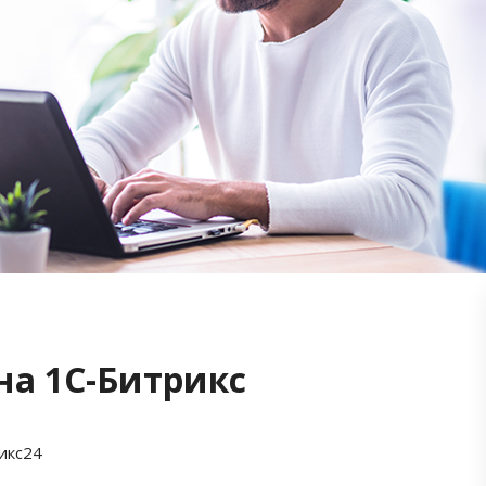
на 1С-Битрикс
икс24