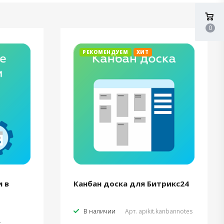
0
РЕКОМЕНДУЕМ
ХИТ
 в
Канбан доска для Битрикс24
В наличии
Арт.
apikit.kanbannotes
t