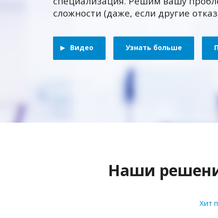
специализация. Решим вашу пробл
сложности (даже, если другие отка
Видео
Узнать больше
Наши решения
Хит 