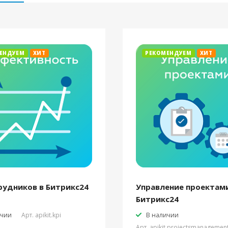
ЕНДУЕМ
ХИТ
РЕКОМЕНДУЕМ
ХИТ
рудников в Битрикс24
Управление проектами
Битрикс24
ичии
Арт.
apikit.kpi
В наличии
Арт.
apikit.projectsmanagemen