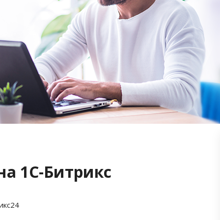
на 1С-Битрикс
икс24