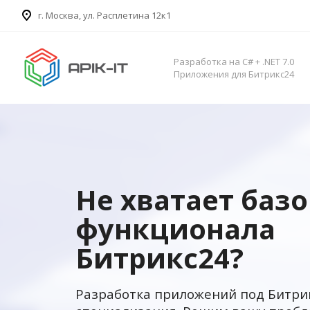
​г. Москва, ул. Расплетина 12к1
Разработка на C# + .NET 7.0
Приложения для Битрикс24
Не хватает баз
функционала
Битрикс24?
Разработка приложений под Битри