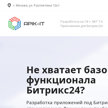
​г. Москва, ул. Расплетина 12к1
Разработка на C# + .NET 7.0
Приложения для Битрикс24
Не хватает баз
функционала
Битрикс24?
Разработка приложений под Битри