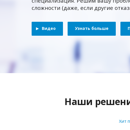
специализация. Решим вашу пробл
сложности (даже, если другие отка
Видео
Узнать больше
Наши решения
Хит 