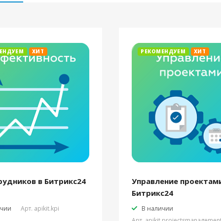
ЕНДУЕМ
ХИТ
РЕКОМЕНДУЕМ
ХИТ
рудников в Битрикс24
Управление проектами
Битрикс24
ичии
Арт.
apikit.kpi
В наличии
Арт.
apikit.projectsmanagemen