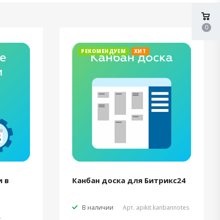
0
РЕКОМЕНДУЕМ
ХИТ
 в
Канбан доска для Битрикс24
В наличии
Арт.
apikit.kanbannotes
t