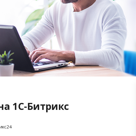
на 1С-Битрикс
икс24