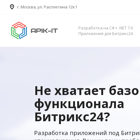
​г. Москва, ул. Расплетина 12к1
Разработка на C# + .NET 7.0
Приложения для Битрикс24
Не хватает баз
функционала
Битрикс24?
Разработка приложений под Битри