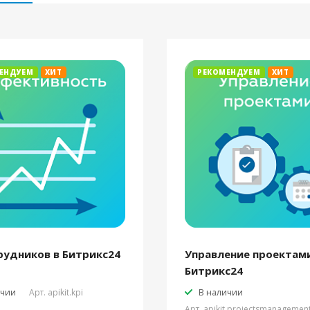
ЕНДУЕМ
ХИТ
РЕКОМЕНДУЕМ
ХИТ
рудников в Битрикс24
Управление проектами
Битрикс24
ичии
Арт.
apikit.kpi
В наличии
Арт.
apikit.projectsmanagemen