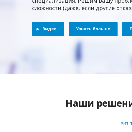
специализация. Решим вашу пробл
сложности (даже, если другие отка
Видео
Узнать больше
Наши решения
Хит 