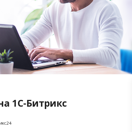
на 1С-Битрикс
икс24