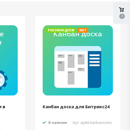
0
РЕКОМЕНДУЕМ
ХИТ
 в
Канбан доска для Битрикс24
В наличии
Арт.
apikit.kanbannotes
t