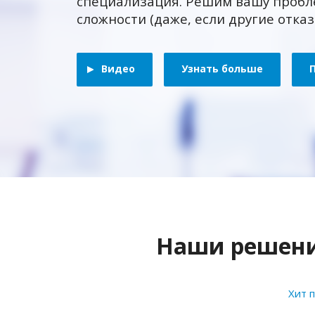
специализация. Решим вашу пробл
сложности (даже, если другие отка
Видео
Узнать больше
Наши решения
Хит 