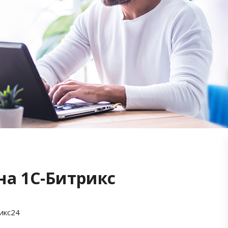
на 1С-Битрикс
икс24