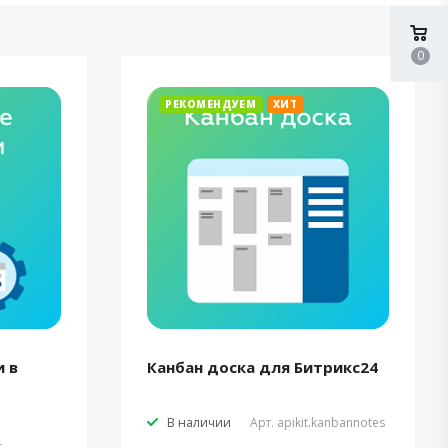
0
РЕКОМЕНДУЕМ
ХИТ
 в
Канбан доска для Битрикс24
В наличии
Арт.
apikit.kanbannotes
t