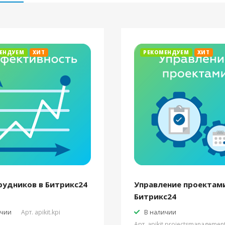
ЕНДУЕМ
ХИТ
РЕКОМЕНДУЕМ
ХИТ
рудников в Битрикс24
Управление проектами
Битрикс24
ичии
Арт.
apikit.kpi
В наличии
Арт.
apikit.projectsmanagemen