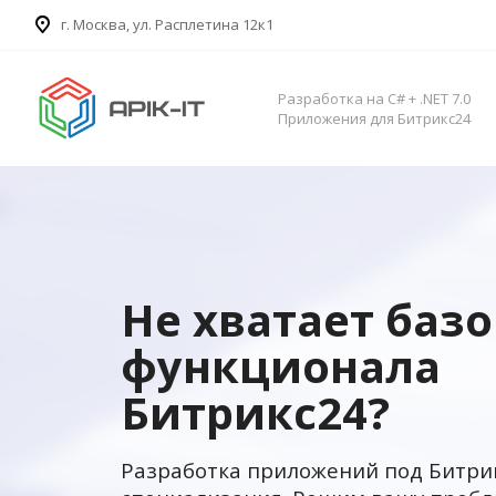
​г. Москва, ул. Расплетина 12к1
Разработка на C# + .NET 7.0
Приложения для Битрикс24
Не хватает баз
функционала
Битрикс24?
Разработка приложений под Битри