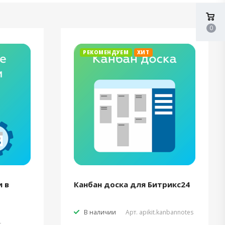
0
РЕКОМЕНДУЕМ
ХИТ
 в
Канбан доска для Битрикс24
В наличии
Арт.
apikit.kanbannotes
t