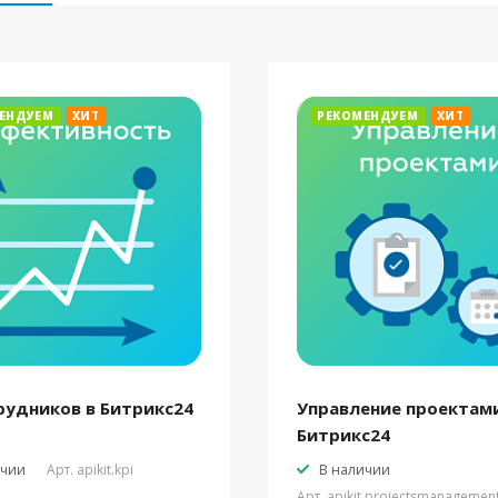
ЕНДУЕМ
ХИТ
РЕКОМЕНДУЕМ
ХИТ
рудников в Битрикс24
Управление проектами
Битрикс24
ичии
Арт.
apikit.kpi
В наличии
Арт.
apikit.projectsmanagemen