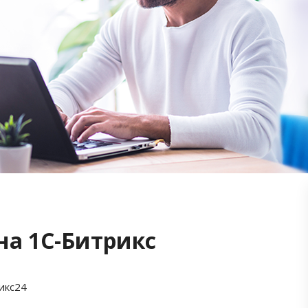
на 1С-Битрикс
икс24