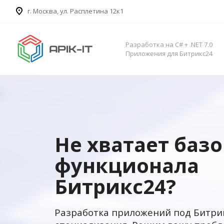
​г. Москва, ул. Расплетина 12к1
Разработка на C# + .NET 7.0
Приложения для Битрикс24
Не хватает баз
функционала
Битрикс24?
Разработка приложений под Битри