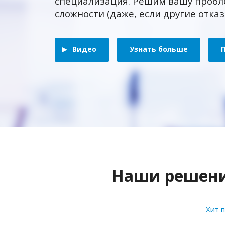
специализация. Решим вашу пробл
сложности (даже, если другие отка
Видео
Узнать больше
Наши решения
Хит 