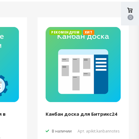
0
РЕКОМЕНДУЕМ
ХИТ
 в
Канбан доска для Битрикс24
В наличии
Арт.
apikit.kanbannotes
t