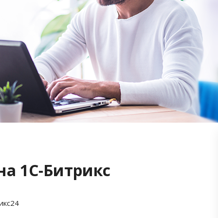
на 1С-Битрикс
икс24