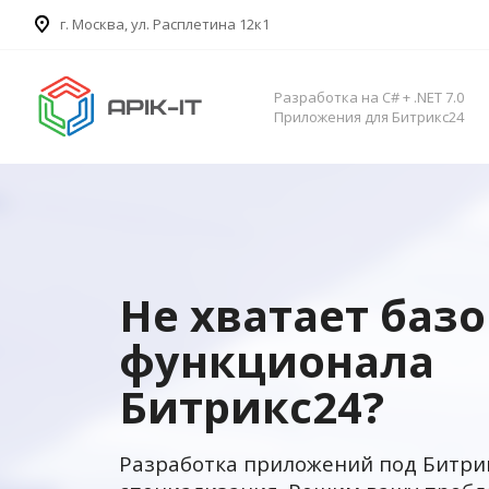
​г. Москва, ул. Расплетина 12к1
Разработка на C# + .NET 7.0
Приложения для Битрикс24
Не хватает баз
функционала
Битрикс24?
Разработка приложений под Битри