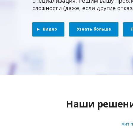
специализация. Решим вашу пробл
сложности (даже, если другие отка
Видео
Узнать больше
Наши решения
Хит 