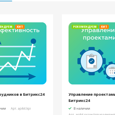
ЕНДУЕМ
ХИТ
РЕКОМЕНДУЕМ
ХИТ
рудников в Битрикс24
Управление проектами
Битрикс24
ичии
Арт.
apikit.kpi
В наличии
Арт.
apikit.projectsmanagemen