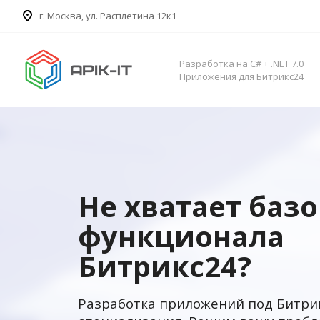
​г. Москва, ул. Расплетина 12к1
Разработка на C# + .NET 7.0
Приложения для Битрикс24
Не хватает баз
функционала
Битрикс24?
Разработка приложений под Битри