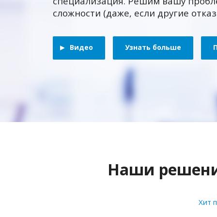
специализация. Решим вашу пробл
сложности (даже, если другие отка
Видео
Узнать больше
Наши решения
Хит 