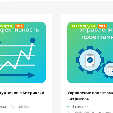
ЕНДУЕМ
ХИТ
РЕКОМЕНДУЕМ
ХИТ
рудников в Битрикс24
Управление проектами
Битрикс24
ичии
Арт.
apikit.kpi
В наличии
Арт.
apikit.projectsmanagemen