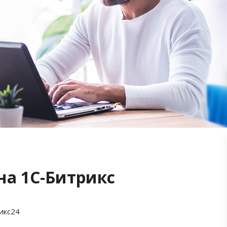
на 1С-Битрикс
икс24