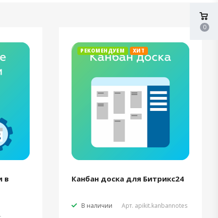
0
РЕКОМЕНДУЕМ
ХИТ
 в
Канбан доска для Битрикс24
В наличии
Арт.
apikit.kanbannotes
t