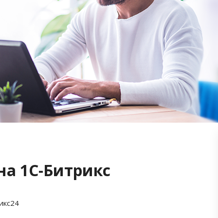
на 1С-Битрикс
икс24