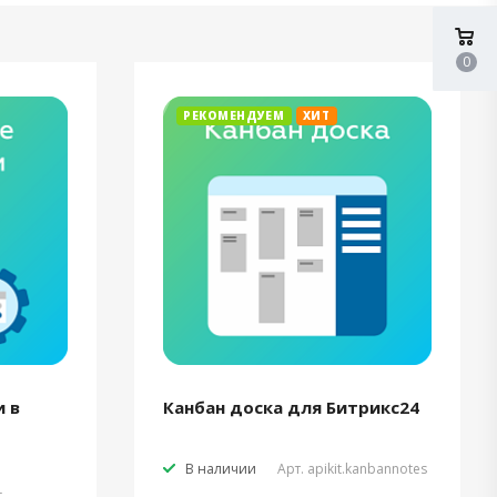
0
РЕКОМЕНДУЕМ
ХИТ
 в
Канбан доска для Битрикс24
В наличии
Арт.
apikit.kanbannotes
t