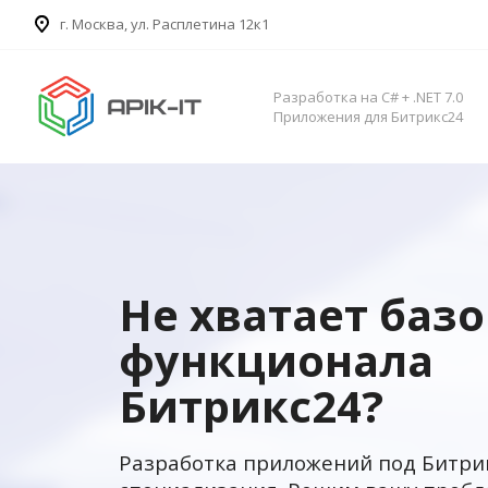
​г. Москва, ул. Расплетина 12к1
Разработка на C# + .NET 7.0
Приложения для Битрикс24
Не хватает баз
функционала
Битрикс24?
Разработка приложений под Битри