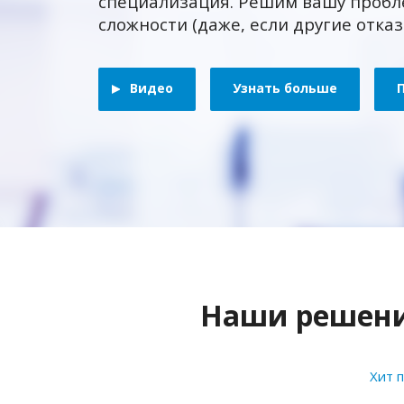
специализация. Решим вашу пробл
сложности (даже, если другие отка
Видео
Узнать больше
Наши решения
Хит 