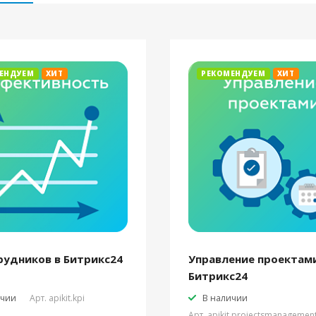
ЕНДУЕМ
ХИТ
РЕКОМЕНДУЕМ
ХИТ
рудников в Битрикс24
Управление проектами
Битрикс24
ичии
Арт.
apikit.kpi
В наличии
Арт.
apikit.projectsmanagemen