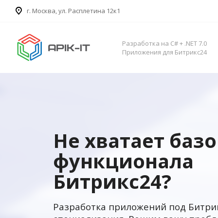
​г. Москва, ул. Расплетина 12к1
Разработка на C# + .NET 7.0
Приложения для Битрикс24
Не хватает баз
функционала
Битрикс24?
Разработка приложений под Битри