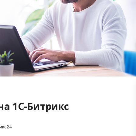
на 1С-Битрикс
икс24