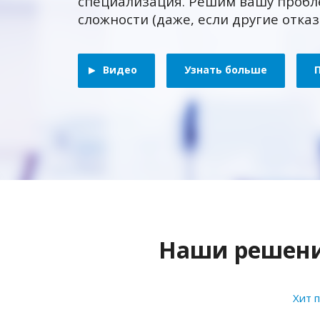
специализация. Решим вашу пробл
сложности (даже, если другие отка
Видео
Узнать больше
Наши решения
Хит 