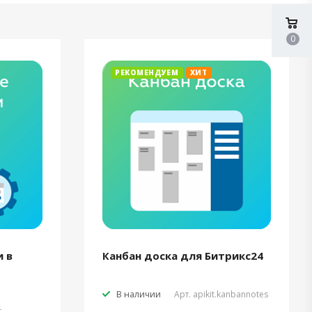
0
РЕКОМЕНДУЕМ
ХИТ
 в
Канбан доска для Битрикс24
В наличии
Арт.
apikit.kanbannotes
t