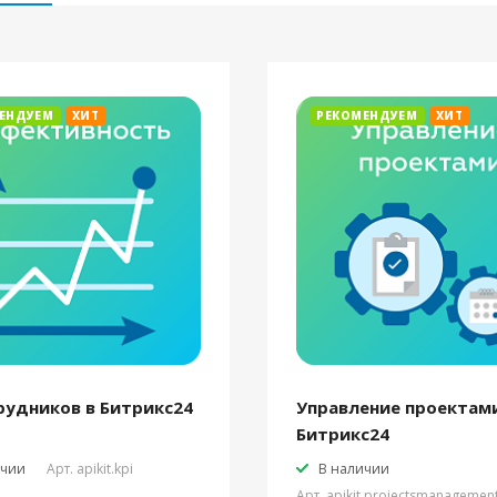
ЕНДУЕМ
ХИТ
РЕКОМЕНДУЕМ
ХИТ
рудников в Битрикс24
Управление проектами
Битрикс24
ичии
Арт.
apikit.kpi
В наличии
Арт.
apikit.projectsmanagemen