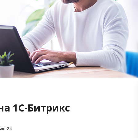
на 1С-Битрикс
икс24