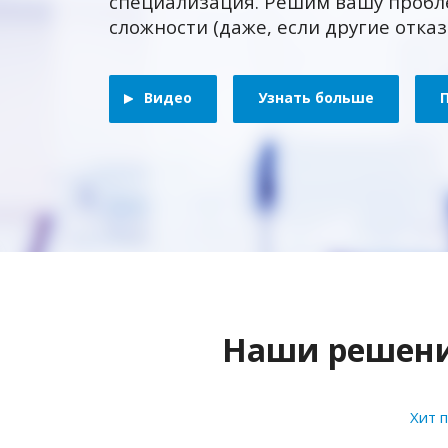
специализация. Решим вашу пробл
сложности (даже, если другие отка
Видео
Узнать больше
Наши решения
Хит 