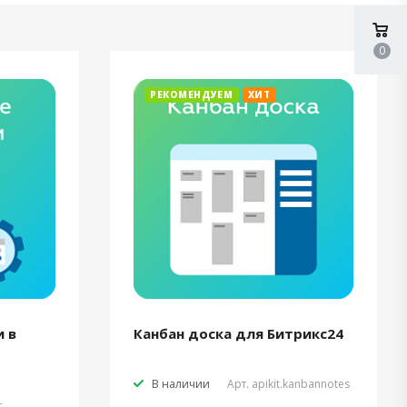
0
РЕКОМЕНДУЕМ
ХИТ
 в
Канбан доска для Битрикс24
В наличии
Арт.
apikit.kanbannotes
t