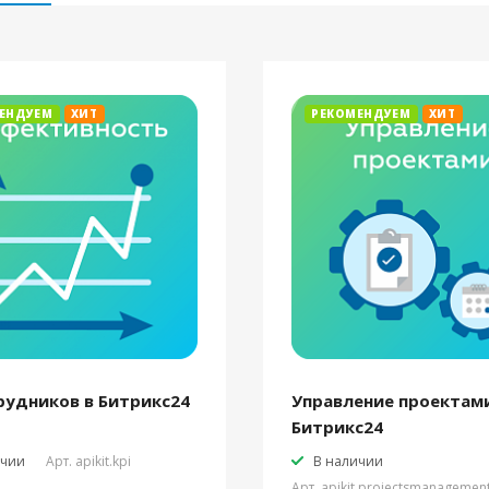
ЕНДУЕМ
ХИТ
РЕКОМЕНДУЕМ
ХИТ
рудников в Битрикс24
Управление проектами
Битрикс24
ичии
Арт.
apikit.kpi
В наличии
Арт.
apikit.projectsmanagemen