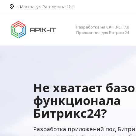
​г. Москва, ул. Расплетина 12к1
Разработка на C# + .NET 7.0
Приложения для Битрикс24
Не хватает баз
функционала
Битрикс24?
Разработка приложений под Битри