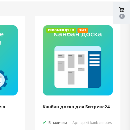
0
РЕКОМЕНДУЕМ
ХИТ
 в
Канбан доска для Битрикс24
В наличии
Арт.
apikit.kanbannotes
t