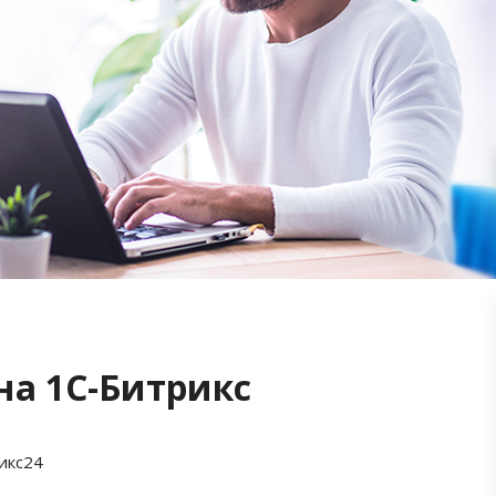
на 1С-Битрикс
икс24