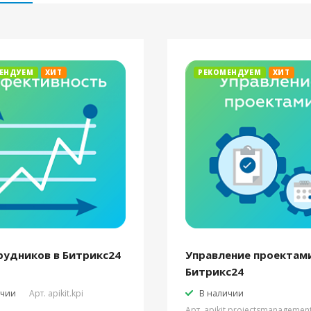
ЕНДУЕМ
ХИТ
РЕКОМЕНДУЕМ
ХИТ
рудников в Битрикс24
Управление проектами
Битрикс24
ичии
Арт.
apikit.kpi
В наличии
Арт.
apikit.projectsmanagemen