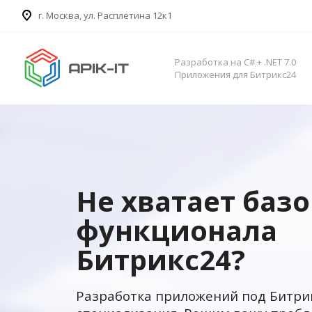
​г. Москва, ул. Расплетина 12к1
Разработка на C# + .NET 7.0
Приложения для Битрикс24
Не хватает баз
функционала
Битрикс24?
Разработка приложений под Битри