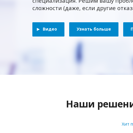
специализация. Решим вашу пробл
сложности (даже, если другие отка
Видео
Узнать больше
Наши решения
Хит 