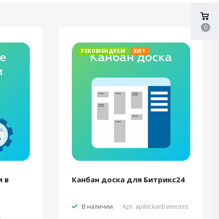
0
РЕКОМЕНДУЕМ
ХИТ
 в
Канбан доска для Битрикс24
В наличии
Арт.
apikit.kanbannotes
t