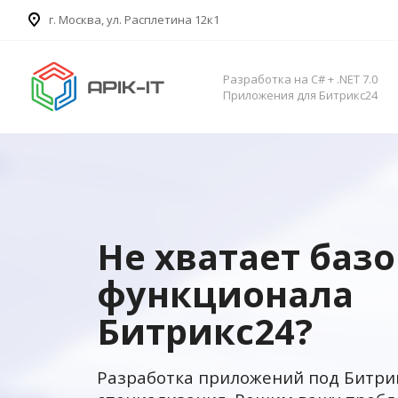
​г. Москва, ул. Расплетина 12к1
Разработка на C# + .NET 7.0
Приложения для Битрикс24
Не хватает баз
функционала
Битрикс24?
Разработка приложений под Битри