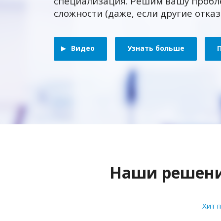
специализация. Решим вашу пробл
сложности (даже, если другие отка
Видео
Узнать больше
Наши решения
Хит 