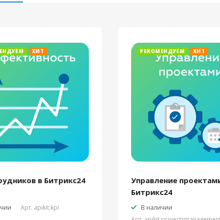
ЕНДУЕМ
ХИТ
РЕКОМЕНДУЕМ
ХИТ
рудников в Битрикс24
Управление проектами
Битрикс24
ичии
Арт.
apikit.kpi
В наличии
Арт.
apikit.projectsmanagemen