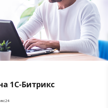
на 1С-Битрикс
икс24