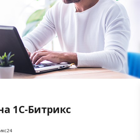
на 1С-Битрикс
икс24