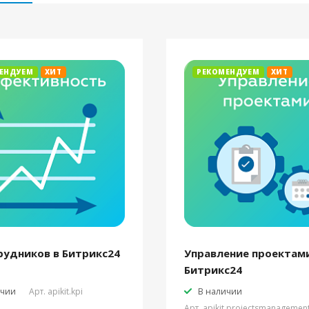
ЕНДУЕМ
ХИТ
РЕКОМЕНДУЕМ
ХИТ
рудников в Битрикс24
Управление проектами
Битрикс24
ичии
Арт.
apikit.kpi
В наличии
Арт.
apikit.projectsmanagemen