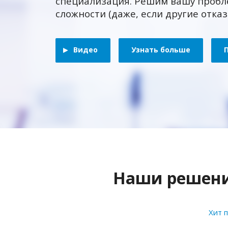
специализация. Решим вашу пробл
сложности (даже, если другие отка
Видео
Узнать больше
Наши решения
Хит 