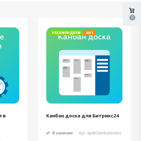
0
РЕКОМЕНДУЕМ
ХИТ
 в
Канбан доска для Битрикс24
В наличии
Арт.
apikit.kanbannotes
t