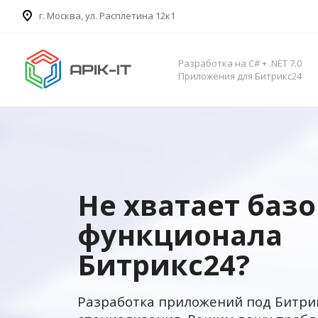
​г. Москва, ул. Расплетина 12к1
Разработка на C# + .NET 7.0
Приложения для Битрикс24
Не хватает баз
функционала
Битрикс24?
Разработка приложений под Битри