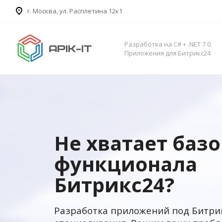
​г. Москва, ул. Расплетина 12к1
Разработка на C# + .NET 7.0
Приложения для Битрикс24
Не хватает баз
функционала
Битрикс24?
Разработка приложений под Битри