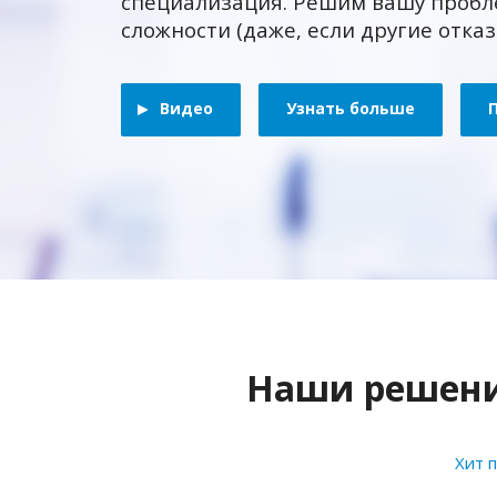
специализация. Решим вашу пробл
сложности (даже, если другие отка
Видео
Узнать больше
Наши решения
Хит 