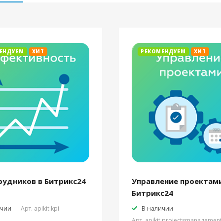
ЕНДУЕМ
ХИТ
РЕКОМЕНДУЕМ
ХИТ
рудников в Битрикс24
Управление проектами
Битрикс24
ичии
Арт.
apikit.kpi
В наличии
Арт.
apikit.projectsmanagemen