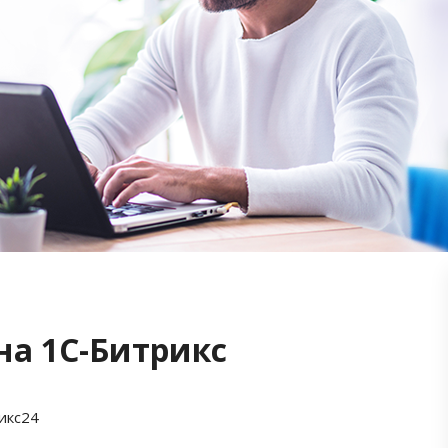
на 1С-Битрикс
икс24