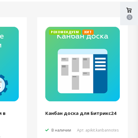
0
РЕКОМЕНДУЕМ
ХИТ
 в
Канбан доска для Битрикс24
В наличии
Арт.
apikit.kanbannotes
t