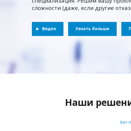
специализация. Решим вашу пробл
сложности (даже, если другие отка
Видео
Узнать больше
Наши решения
Хит 