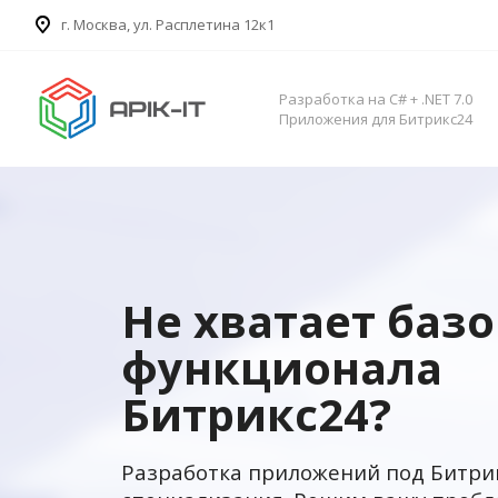
​г. Москва, ул. Расплетина 12к1
Разработка на C# + .NET 7.0
Приложения для Битрикс24
Не хватает баз
функционала
Битрикс24?
Разработка приложений под Битри