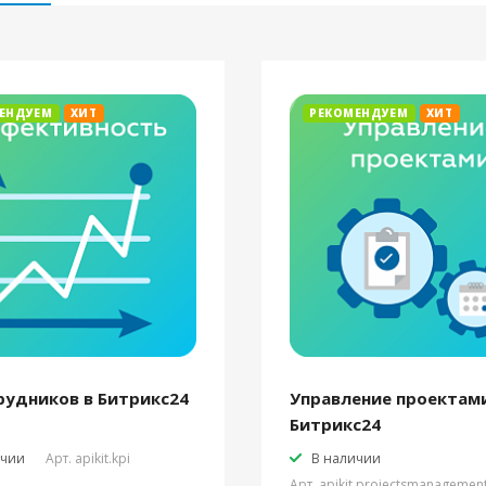
ЕНДУЕМ
ХИТ
РЕКОМЕНДУЕМ
ХИТ
рудников в Битрикс24
Управление проектами
Битрикс24
ичии
Арт.
apikit.kpi
В наличии
Арт.
apikit.projectsmanagemen