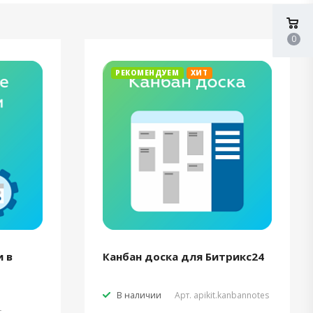
0
РЕКОМЕНДУЕМ
ХИТ
 в
Канбан доска для Битрикс24
В наличии
Арт.
apikit.kanbannotes
t