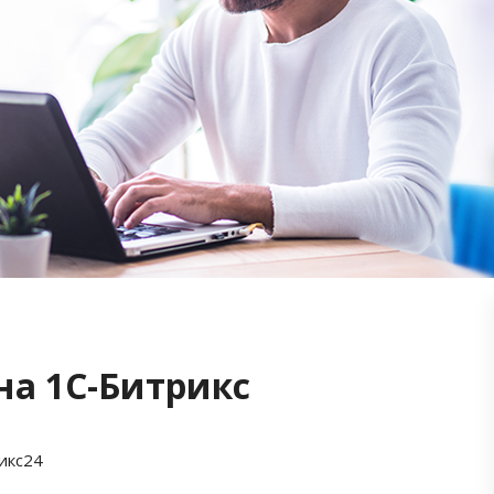
на 1С-Битрикс
икс24