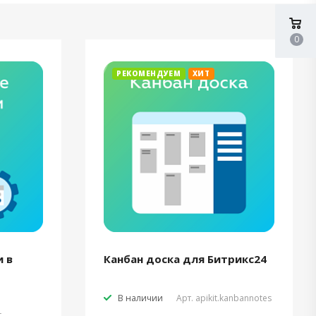
0
РЕКОМЕНДУЕМ
ХИТ
 в
Канбан доска для Битрикс24
В наличии
Арт.
apikit.kanbannotes
t