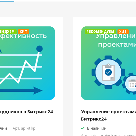
ЕНДУЕМ
ХИТ
РЕКОМЕНДУЕМ
ХИТ
рудников в Битрикс24
Управление проектами
Битрикс24
ичии
Арт.
apikit.kpi
В наличии
Арт.
apikit.projectsmanagemen