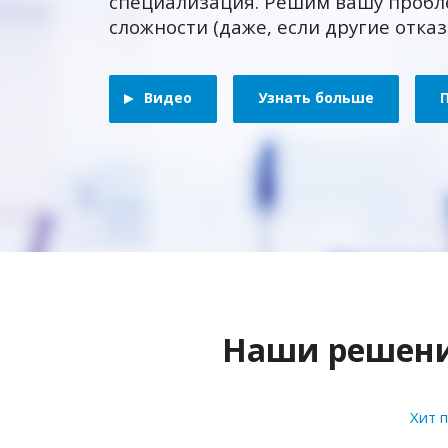
специализация. Решим вашу пробл
сложности (даже, если другие отка
Видео
Узнать больше
Наши решения
Хит 