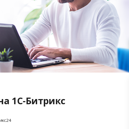
на 1С-Битрикс
икс24