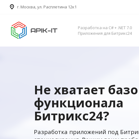
​г. Москва, ул. Расплетина 12к1
Разработка на C# + .NET 7.0
Приложения для Битрикс24
Не хватает баз
функционала
Битрикс24?
Разработка приложений под Битри