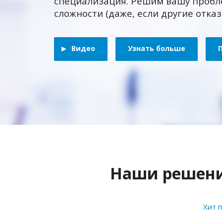
специализация. Решим вашу пробл
сложности (даже, если другие отка
Видео
Узнать больше
Наши решения
Хит 