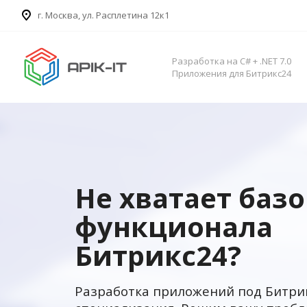
​г. Москва, ул. Расплетина 12к1
Разработка на C# + .NET 7.0
Приложения для Битрикс24
Не хватает баз
функционала
Битрикс24?
Разработка приложений под Битри