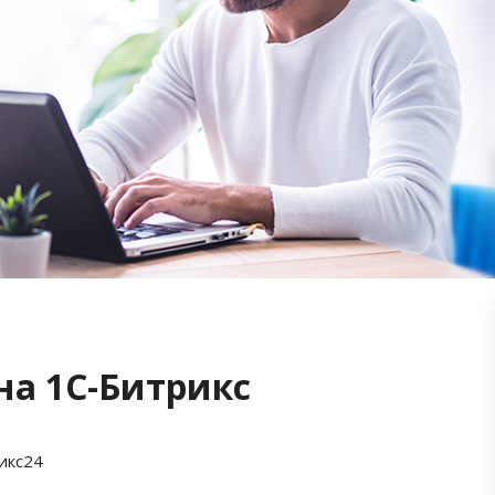
на 1С-Битрикс
икс24