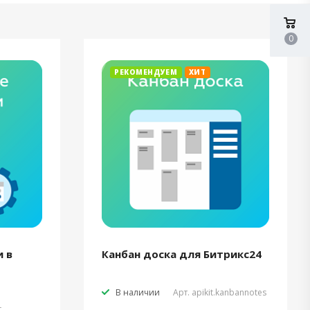
0
РЕКОМЕНДУЕМ
ХИТ
 в
Канбан доска для Битрикс24
В наличии
Арт.
apikit.kanbannotes
t