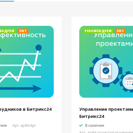
ЕНДУЕМ
ХИТ
РЕКОМЕНДУЕМ
ХИТ
рудников в Битрикс24
Управление проектами
Битрикс24
ичии
Арт.
apikit.kpi
В наличии
Арт.
apikit.projectsmanagemen