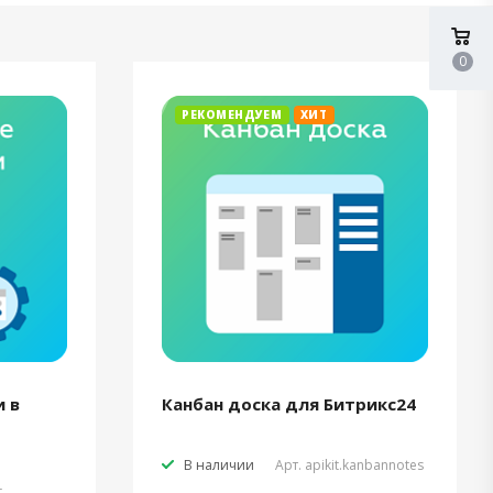
0
РЕКОМЕНДУЕМ
ХИТ
 в
Канбан доска для Битрикс24
В наличии
Арт.
apikit.kanbannotes
t