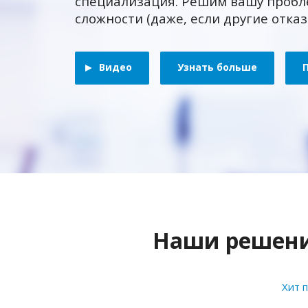
специализация. Решим вашу пробл
сложности (даже, если другие отка
Видео
Узнать больше
Наши решения
Хит 