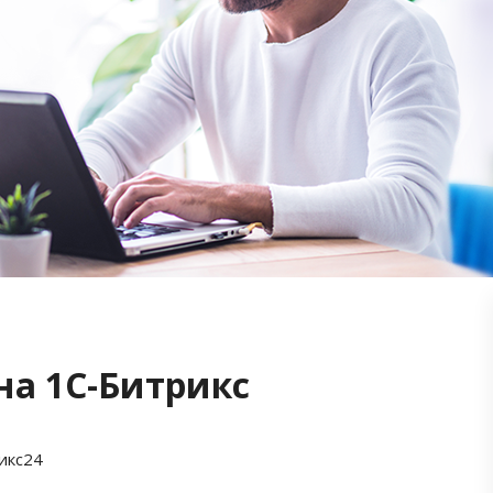
на 1С-Битрикс
икс24