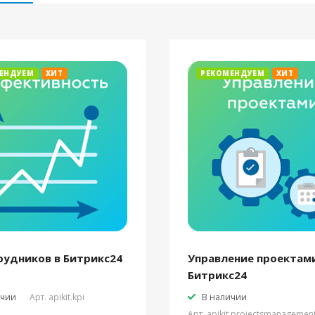
ЕНДУЕМ
ХИТ
РЕКОМЕНДУЕМ
ХИТ
рудников в Битрикс24
Управление проектами
Битрикс24
ичии
Арт.
apikit.kpi
В наличии
Арт.
apikit.projectsmanagemen