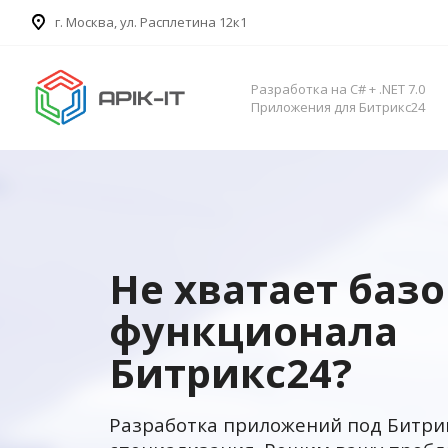
​г. Москва, ул. Расплетина 12к1
Разработка на C# + .NET 7.0
Приложения для Битрикс24
Не хватает баз
функционала
Битрикс24?
Разработка приложений под Битри