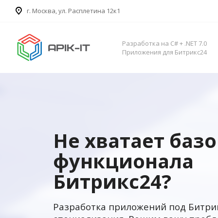
​г. Москва, ул. Расплетина 12к1
Разработка на C# + .NET 7.0
Приложения для Битрикс24
Не хватает баз
функционала
Битрикс24?
Разработка приложений под Битри