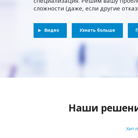
специализация. Решим вашу пробл
сложности (даже, если другие отка
Видео
Узнать больше
Наши решения
Хит 