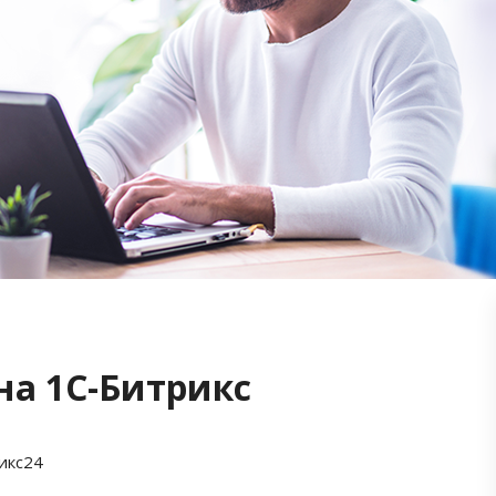
на 1С-Битрикс
икс24