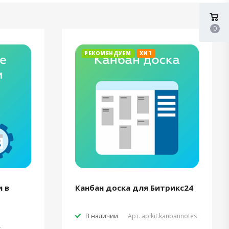
0
РЕКОМЕНДУЕМ
ХИТ
 в
Канбан доска для Битрикс24
В наличии
Арт.
apikit.kanbannotes
t