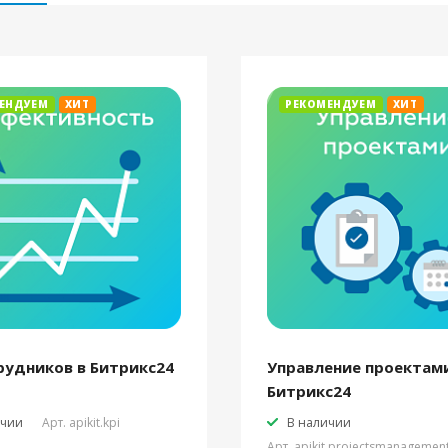
ЕНДУЕМ
ХИТ
РЕКОМЕНДУЕМ
ХИТ
рудников в Битрикс24
Управление проектами
Битрикс24
ичии
Арт.
apikit.kpi
В наличии
Арт.
apikit.projectsmanagemen