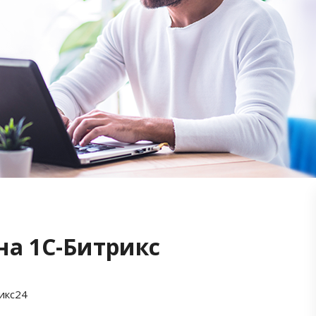
на 1С-Битрикс
икс24