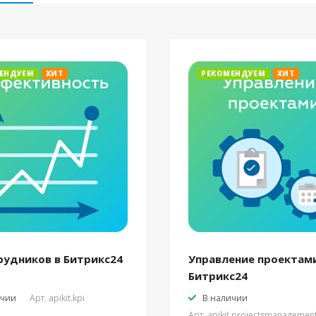
ЕНДУЕМ
ХИТ
РЕКОМЕНДУЕМ
ХИТ
рудников в Битрикс24
Управление проектами
Битрикс24
ичии
Арт.
apikit.kpi
В наличии
Арт.
apikit.projectsmanagemen