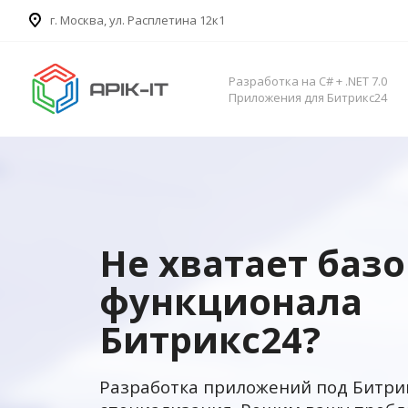
​г. Москва, ул. Расплетина 12к1
Разработка на C# + .NET 7.0
Приложения для Битрикс24
Не хватает баз
функционала
Битрикс24?
Разработка приложений под Битри