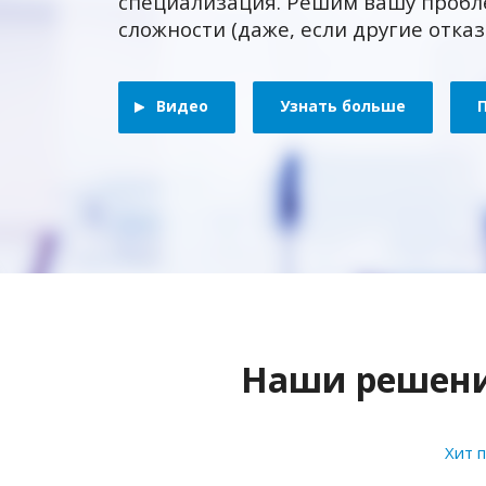
специализация. Решим вашу пробл
сложности (даже, если другие отка
Видео
Узнать больше
Наши решения
Хит 