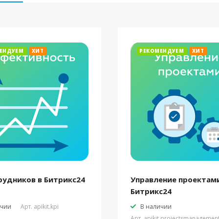
ЕНДУЕМ
ХИТ
РЕКОМЕНДУЕМ
ХИТ
рудников в Битрикс24
Управление проектами
Битрикс24
ичии
Арт.
apikit.kpi
В наличии
Арт.
apikit.projectsmanagemen