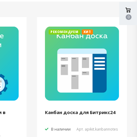
0
РЕКОМЕНДУЕМ
ХИТ
 в
Канбан доска для Битрикс24
В наличии
Арт.
apikit.kanbannotes
t