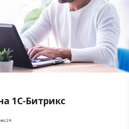
на 1С-Битрикс
икс24