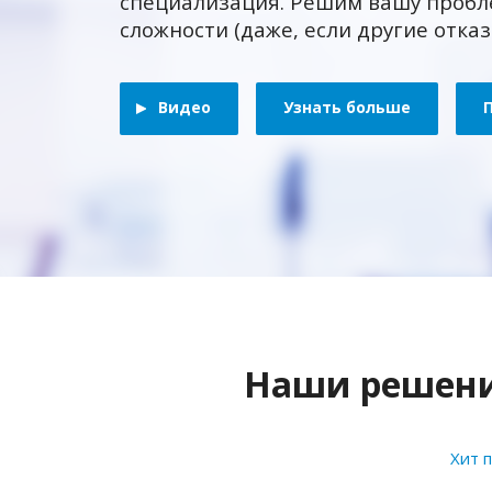
специализация. Решим вашу пробл
сложности (даже, если другие отка
Видео
Узнать больше
Наши решения
Хит 