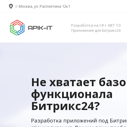
​г. Москва, ул. Расплетина 12к1
Разработка на C# + .NET 7.0
Приложения для Битрикс24
Не хватает баз
функционала
Битрикс24?
Разработка приложений под Битри